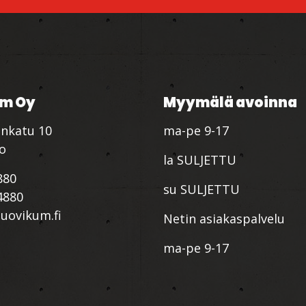
m Oy
Myymälä avoinna
nkatu 10
ma-pe 9-17
io
la SULJETTU
880
su SULJETTU
4880
ovikum.fi
Netin asiakaspalvelu
ma-pe 9-17