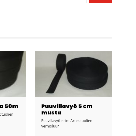
ta 50m
Puuvillavyö 5 cm
musta
 tuolien
Puuvillavyö esim Artek tuolien
verhoiluun