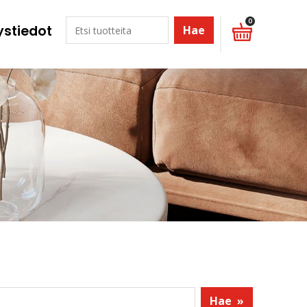
0
ystiedot
Hae
Hae
»