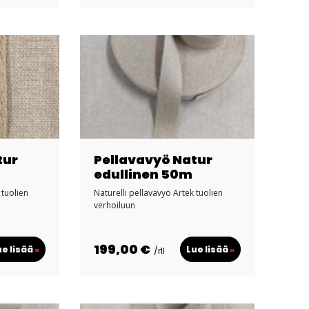
tur
Pellavavyö Natur
edullinen 50m
 tuolien
Naturelli pellavavyö Artek tuolien
verhoiluun
199,00 €
ue lisää
»
Lue lisää
»
/rll