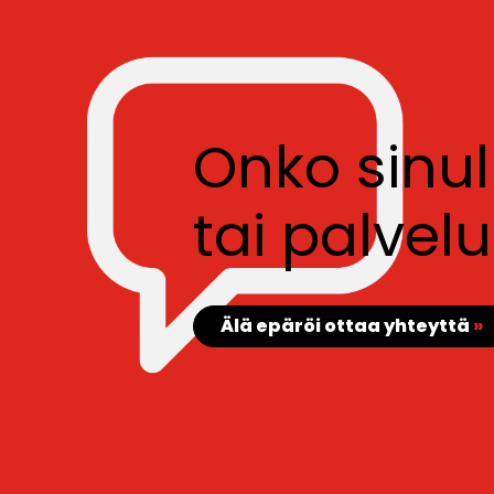
Onko sinu
tai palve
Älä epäröi ottaa yhteyttä
»