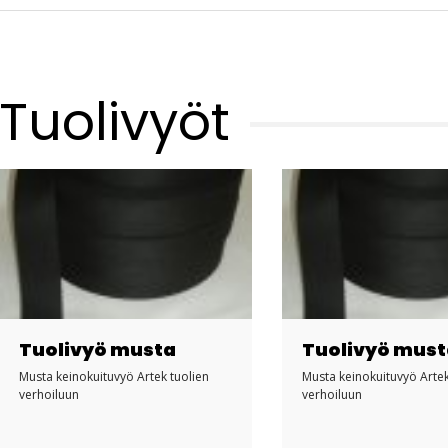
Tuolivyöt
Tuolivyö musta
Tuolivyö mus
Musta keinokuituvyö Artek tuolien
Musta keinokuituvyö Artek
verhoiluun
verhoiluun