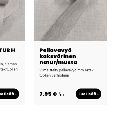
TUR H
Pellavavyö
kaksvärinen
natur/musta
nen, hieman
tek tuolien
Viimeistelty pellavavyö mm Artek
tuolien verhoiluun
7,95 €
ue lisää
»
Lue lisää
»
/m