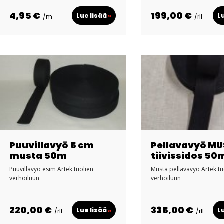
4,95 €
199,00 €
Lue lisää
»
L
/m
/rll
Puuvillavyö 5 cm
Pellavavyö M
musta 50m
tiivissidos 50
Puuvillavyö esim Artek tuolien
Musta pellavavyö Artek tu
verhoiluun
verhoiluun
220,00 €
335,00 €
Lue lisää
»
L
/rll
/rll