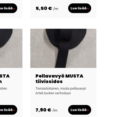
5,50 €
ue lisää
»
Lue lisää
»
/m
USTA
Pellavavyö MUSTA
m
tiivissidos
olien
Tiivissidoksinen, musta pellavavyö
Artek tuolien verhoiluun
7,90 €
ue lisää
»
Lue lisää
»
/m