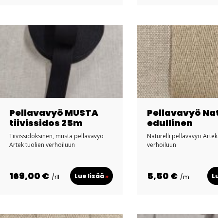
Pellavavyö MUSTA
Pellavavyö Na
tiivissidos 25m
edullinen
Tiivissidoksinen, musta pellavavyö
Naturelli pellavavyö Artek
Artek tuolien verhoiluun
verhoiluun
169,00 €
5,50 €
Lue lisää
»
L
/rll
/m