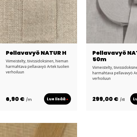
Pellavavyö NATUR H
Pellavavyö NA
50m
Viimeistelty, tiivissidoksinen, hieman
harmahtava pellavavyö Artek tuolien
Viimeistelty, tiivissidoksi
verhoiluun
harmahtava pellavavyö Ar
verhoiluun
6,90 €
299,00 €
Lue lisää
»
L
/m
/rll