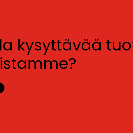
lla kysyttävää tu
luistamme?