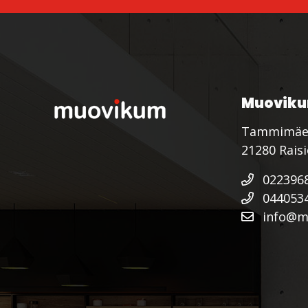
Muoviku
Tammimäe
21280 Rais
022396
044053
info@mu