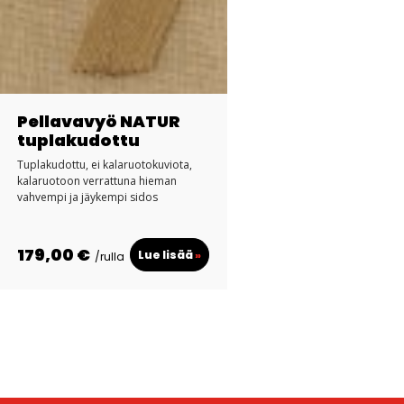
Pellavavyö NATUR
tuplakudottu
Tuplakudottu, ei kalaruotokuviota,
kalaruotoon verrattuna hieman
vahvempi ja jäykempi sidos
179,00 €
Lue lisää
»
/rulla