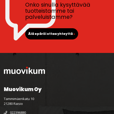
Onko sinulla kysyttävää
tuotteistamme tai
palveluistamme?
Älä epäröi ottaa yhteyttä
»
Muovikum Oy
Tammimäenkatu 10
21280 Raisio
022396880