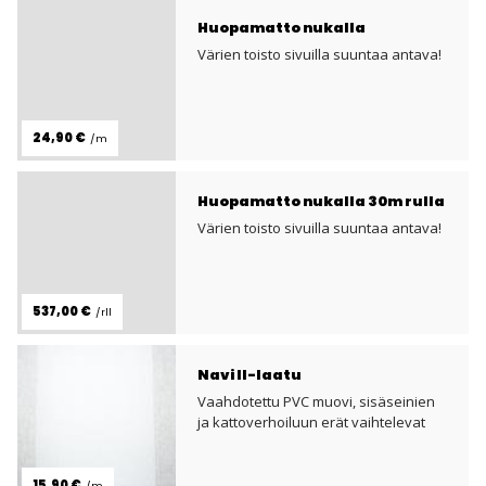
Huopamatto nukalla
Värien toisto sivuilla suuntaa antava!
24,90 €
/m
Huopamatto nukalla 30m rulla
Värien toisto sivuilla suuntaa antava!
537,00 €
/rll
Navi II-laatu
Vaahdotettu PVC muovi, sisäseinien
ja kattoverhoiluun erät vaihtelevat
15,90 €
/m