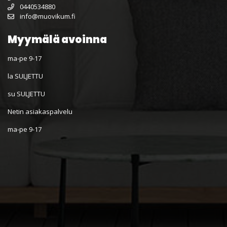
0440534880
info@muovikum.fi
Myymälä avoinna
ma-pe 9-17
la SULJETTU
su SULJETTU
Netin asiakaspalvelu
ma-pe 9-17