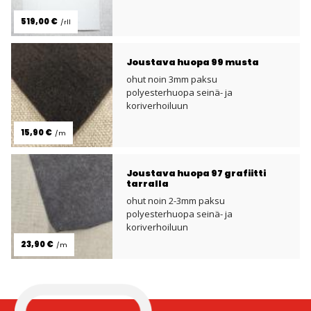
519,00 €
/rll
Joustava huopa 99 musta
ohut noin 3mm paksu
polyesterhuopa seinä- ja
koriverhoiluun
15,90 €
/m
Joustava huopa 97 grafiitti
tarralla
ohut noin 2-3mm paksu
polyesterhuopa seinä- ja
koriverhoiluun
23,90 €
/m