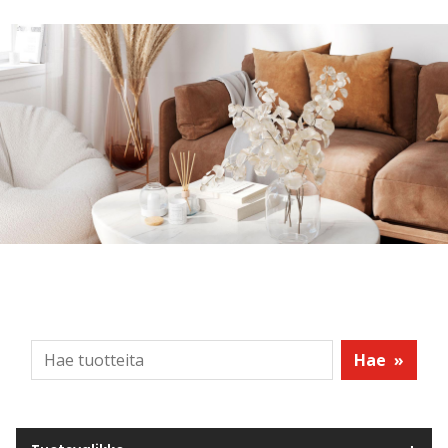
Hae
»