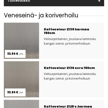
Tuotevalikko
Veneseinä- ja koriverhoilu
Kattovelour 2139 harmaa
150cm
Velourpintainen, joustava laminoitu
kangas seinä- ja koriverhoiluun
33,90 €
/m
Kattovelour 2136 ecru 150cm
Velourpintainen, joustava laminoitu
kangas seinä- ja koriverhoiluun
33,90 €
/m
Kattovelour 2128 v.harmaa