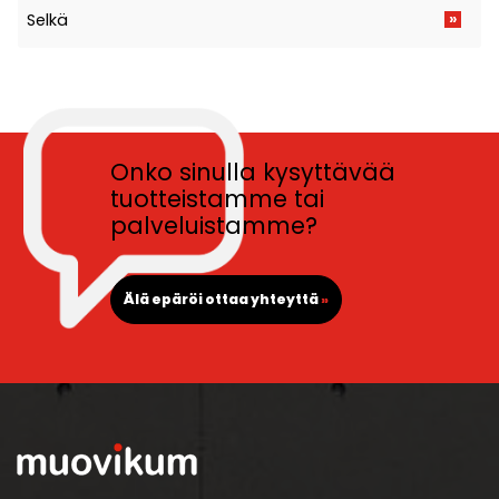
»
Selkä
Onko sinulla kysyttävää
tuotteistamme tai
palveluistamme?
Älä epäröi ottaa yhteyttä
»