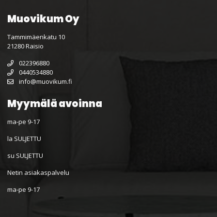
Muovikum Oy
Tammimäenkatu 10
21280 Raisio
022396880
0440534880
info@muovikum.fi
Myymälä avoinna
ma-pe 9-17
la SULJETTU
su SULJETTU
Netin asiakaspalvelu
ma-pe 9-17