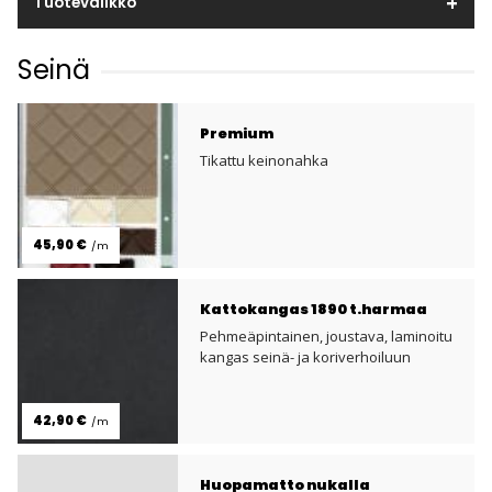
Tuotevalikko
Seinä
Premium
Tikattu keinonahka
45,90 €
/m
Kattokangas 1890 t.harmaa
Pehmeäpintainen, joustava, laminoitu
kangas seinä- ja koriverhoiluun
42,90 €
/m
Huopamatto nukalla