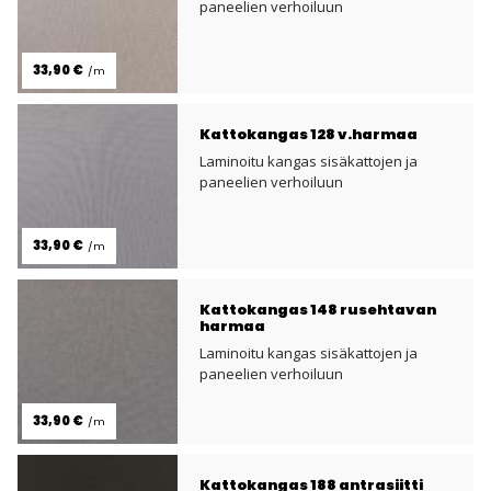
paneelien verhoiluun
33,90 €
/m
Kattokangas 128 v.harmaa
Laminoitu kangas sisäkattojen ja
paneelien verhoiluun
33,90 €
/m
Kattokangas 148 rusehtavan
harmaa
Laminoitu kangas sisäkattojen ja
paneelien verhoiluun
33,90 €
/m
Kattokangas 188 antrasiitti