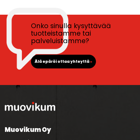
Onko sinulla kysyttävää
tuotteistamme tai
palveluistamme?
Älä epäröi ottaa yhteyttä
»
Muovikum Oy