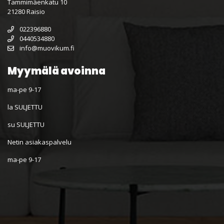
Tammimäenkatu 10
21280 Raisio
022396880
0440534880
info@muovikum.fi
Myymälä avoinna
ma-pe 9-17
la SULJETTU
su SULJETTU
Netin asiakaspalvelu
ma-pe 9-17