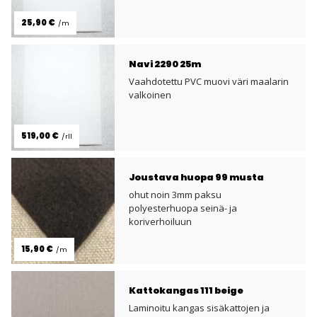
25,90 €
/m
Navi 2290 25m
Vaahdotettu PVC muovi väri maalarin
valkoinen
519,00 €
/rll
Joustava huopa 99 musta
ohut noin 3mm paksu
polyesterhuopa seinä- ja
koriverhoiluun
15,90 €
/m
Kattokangas 111 beige
Laminoitu kangas sisäkattojen ja