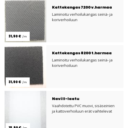
Kattokangas 7200 v.harmaa
Laminoitu verhoilukangas seinä- ja
koriverhoiluun
31,90 €
/m
Kattokangas 8200 t.harmaa
Laminoitu verhoilukangas seinä- ja
koriverhoiluun
31,90 €
/m
Navi II-laatu
Vaahdotettu PVC muovi, sisäseinien
ja kattoverhoiluun erät vaihtelevat
15,90 €
/m