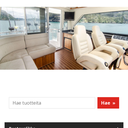
Hae
»