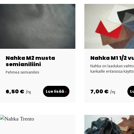
Nahka M2 musta
Nahka M1 1/2 v
semianiliini
Nahka on laadukas vaiht
kankaille erilaisissa käytt
Pehmeä semianiliini
6,50 €
7,00 €
Lue lisää
»
L
/nj
/nj