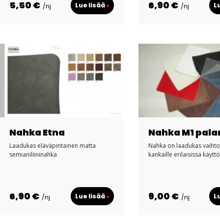
5,50 €
6,90 €
Lue lisää
»
L
/nj
/nj
Nahka Etna
Nahka M1 pala
Laadukas eläväpintainen matta
Nahka on laadukas vaiht
semianiliininahka
kankaille erilaisissa käytt
6,90 €
9,00 €
Lue lisää
»
L
/nj
/nj