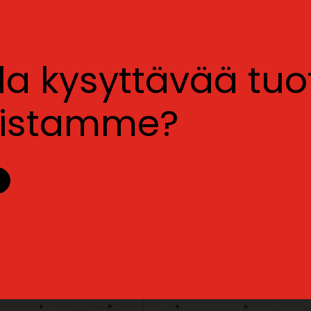
lla kysyttävää tu
luistamme?