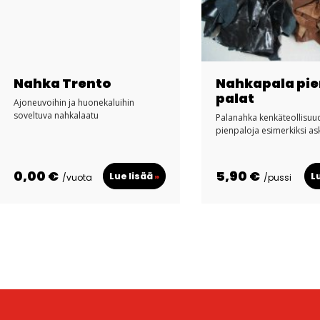
Nahka Trento
Nahkapala pie
palat
Ajoneuvoihin ja huonekaluihin
soveltuva nahkalaatu
Palanahka kenkäteollisuu
pienpaloja esimerkiksi as
0,00 €
5,90 €
Lue lisää
»
L
/vuota
/pussi