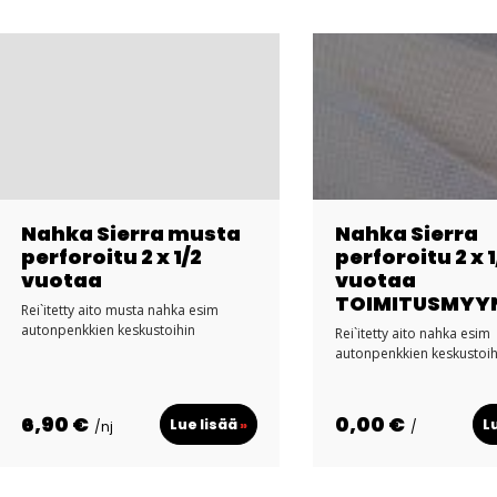
Nahka Sierra musta
Nahka Sierra
perforoitu 2 x 1/2
perforoitu 2 x 1
vuotaa
vuotaa
TOIMITUSMYY
Rei`itetty aito musta nahka esim
autonpenkkien keskustoihin
Rei`itetty aito nahka esim
autonpenkkien keskustoih
6,90 €
0,00 €
Lue lisää
»
L
/nj
/