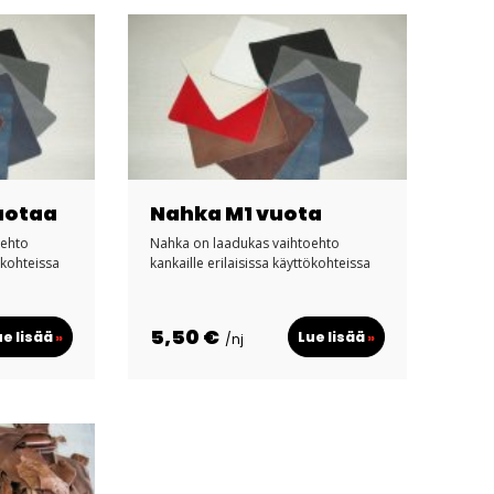
uotaa
Nahka M1 vuota
oehto
Nahka on laadukas vaihtoehto
ökohteissa
kankaille erilaisissa käyttökohteissa
5,50 €
ue lisää
»
Lue lisää
»
/nj