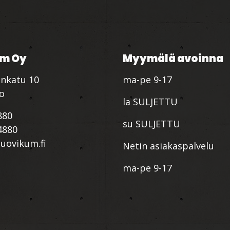
m Oy
Myymälä avoinna
nkatu 10
ma-pe 9-17
io
la SULJETTU
880
su SULJETTU
4880
ovikum.fi
Netin asiakaspalvelu
ma-pe 9-17