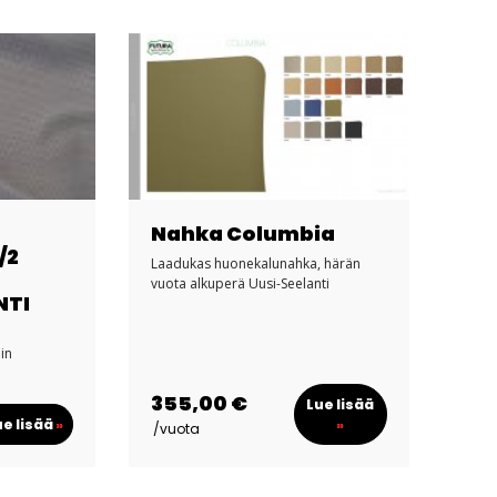
Nahka Columbia
/2
Laadukas huonekalunahka, härän
vuota alkuperä Uusi-Seelanti
NTI
in
355,00 €
Lue lisää
ue lisää
»
»
/vuota