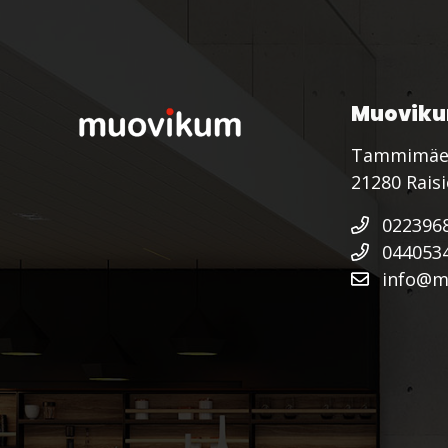
Muoviku
Tammimäe
21280 Rais
022396
044053
info@mu