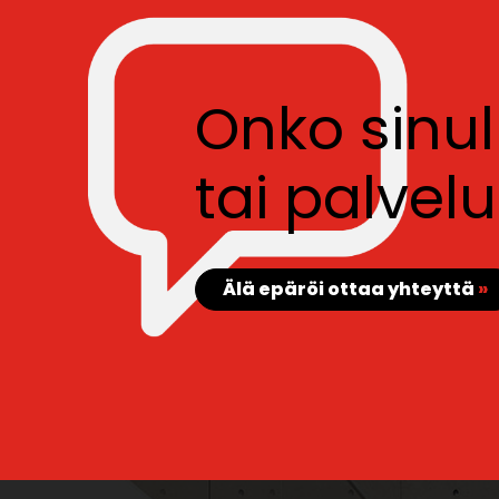
Onko sinu
tai palve
Älä epäröi ottaa yhteyttä
»