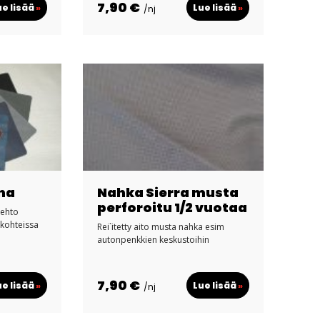
7,90 €
ue lisää
»
Lue lisää
»
/nj
na
Nahka Sierra musta
perforoitu 1/2 vuotaa
oehto
ökohteissa
Rei`itetty aito musta nahka esim
autonpenkkien keskustoihin
7,90 €
ue lisää
»
Lue lisää
»
/nj