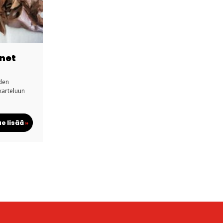
net
den
karteluun
ue lisää
»