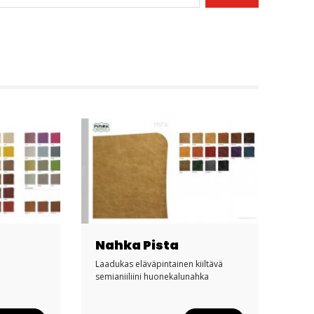
Nahka Pista
Laadukas eläväpintainen kiiltävä
semianiiliini huonekalunahka