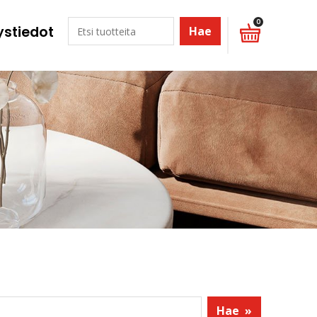
0
ystiedot
Hae
Hae
»