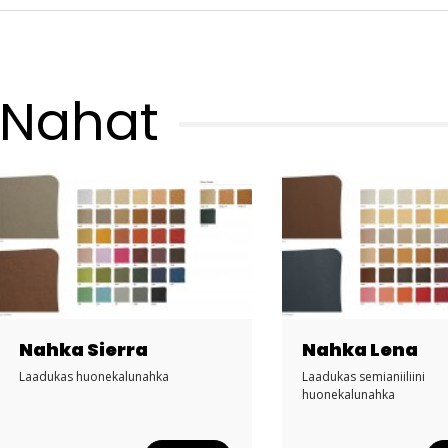
Nahat
Nahka Sierra
Nahka Lena
Laadukas huonekalunahka
Laadukas semianiiliini
huonekalunahka