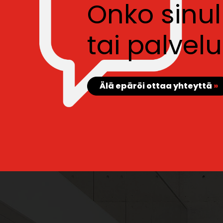
Onko sinu
tai palve
Älä epäröi ottaa yhteyttä
»