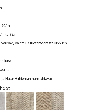
m
6,90/m
0/rll (5,98/m)
ä värisävy vaihtelua tuotantoerästä riippuen.
tailuna
ealle.
n ja Natur H (hieman harmahtava)
ehdot