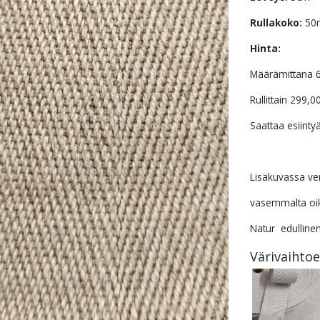
Rullakoko:
50
Hinta:
Määrämittana 
Rullittain 299,0
Saattaa esiinty
Lisäkuvassa ver
vasemmalta oik
Natur edulline
Värivaihto