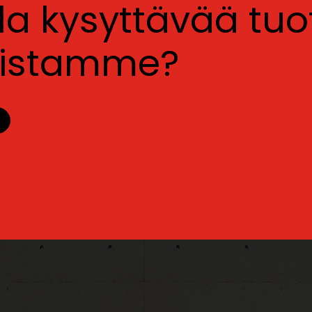
lla kysyttävää tu
luistamme?