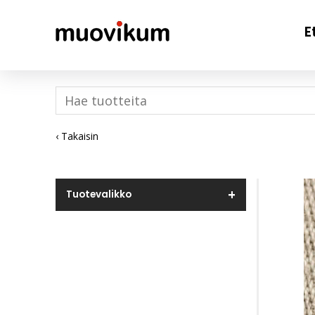
E
‹ Takaisin
Tuotevalikko