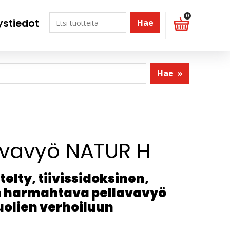
0
ystiedot
Hae
Hae
»
avavyö NATUR H
telty, tiivissidoksinen,
 harmahtava pellavavyö
uolien verhoiluun