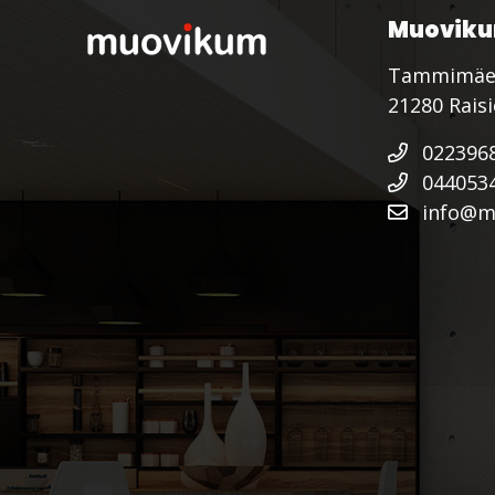
Muoviku
Tammimäe
21280 Rais
022396
044053
info@mu