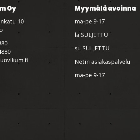
m Oy
Myymälä avoinna
nkatu 10
ma-pe 9-17
io
la SULJETTU
880
su SULJETTU
4880
ovikum.fi
Netin asiakaspalvelu
ma-pe 9-17