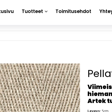
tusivu
Tuotteet
Toimitusehdot
Yhte
Pell
Viimeis
hieman
Artek t
Leveys:
5cm