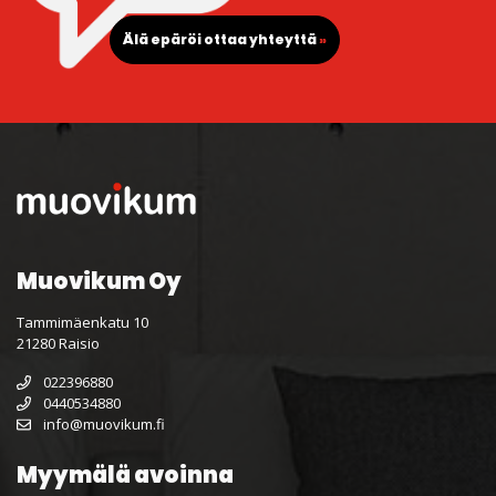
Älä epäröi ottaa yhteyttä
»
Muovikum Oy
Tammimäenkatu 10
21280 Raisio
022396880
0440534880
info@muovikum.fi
Myymälä avoinna