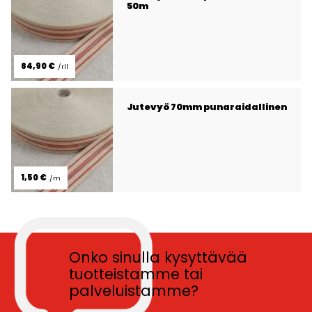
50m
64,90 €
/rll
Jutevyö 70mm punaraidallinen
1,50 €
/m
Onko sinulla kysyttävää
tuotteistamme tai
palveluistamme?