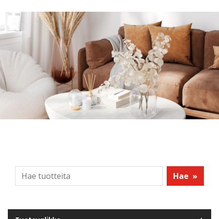
Hae
»