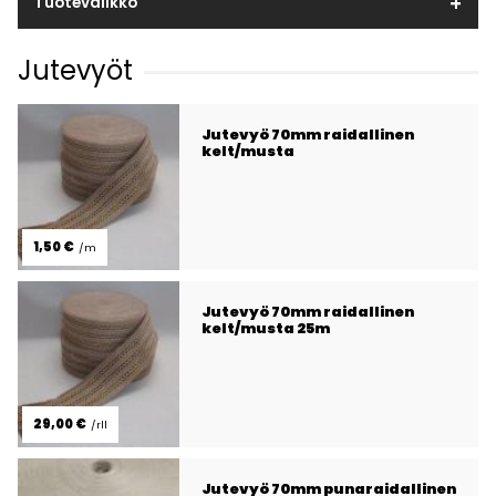
Tuotevalikko
Jutevyöt
Jutevyö 70mm raidallinen
kelt/musta
1,50 €
/m
Jutevyö 70mm raidallinen
kelt/musta 25m
29,00 €
/rll
Jutevyö 70mm punaraidallinen