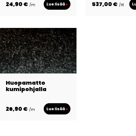
24,90 €
537,00 €
Lue lisää
»
L
/m
/rll
Huopamatto
kumipohjalla
26,90 €
Lue lisää
»
/m