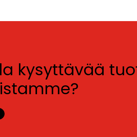
lla kysyttävää tu
luistamme?