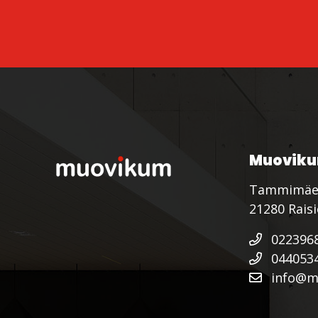
Muoviku
Tammimäe
21280 Rais
022396
044053
info@mu