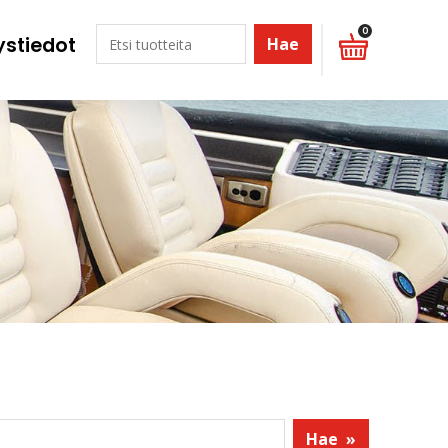
0
ystiedot
Hae
Hae
»