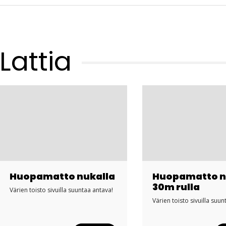
Lattia
Huopamatto nukalla
Huopamatto n
30m rulla
Värien toisto sivuilla suuntaa antava!
Värien toisto sivuilla suun