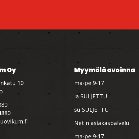
m Oy
Myymälä avoinna
nkatu 10
ma-pe 9-17
io
la SULJETTU
880
su SULJETTU
4880
ovikum.fi
Netin asiakaspalvelu
ma-pe 9-17