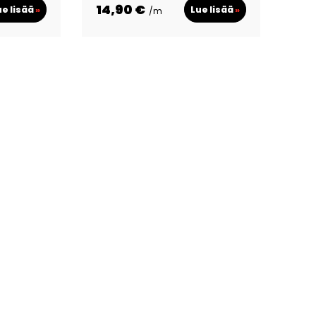
14,90 €
ue lisää
»
Lue lisää
»
/m