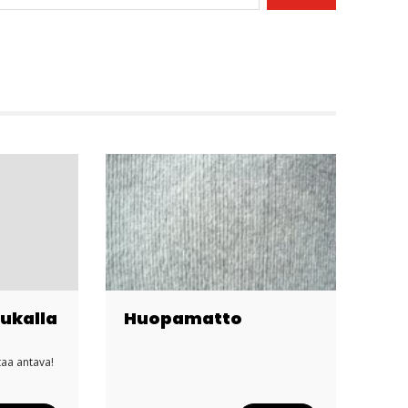
ukalla
Huopamatto
taa antava!