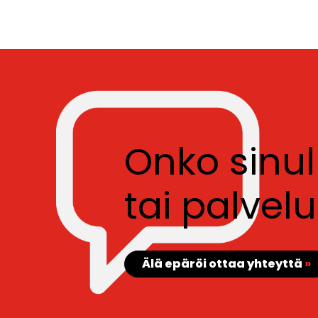
Onko sinu
tai palve
Älä epäröi ottaa yhteyttä
»