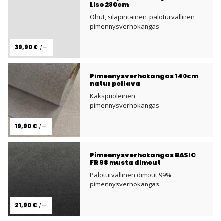
Liso 280cm
Ohut, siläpintainen, paloturvallinen
pimennysverhokangas
39,90 €
/m
Pimennysverhokangas 140cm
natur pellava
Kakspuoleinen
pimennysverhokangas
19,90 €
/m
Pimennysverhokangas BASIC
FR 98 musta dimout
Paloturvallinen dimout 99%
pimennysverhokangas
21,90 €
/m