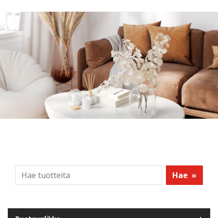
Hae
»