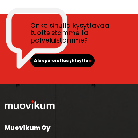
Onko sinulla kysyttävää
tuotteistamme tai
palveluistamme?
Älä epäröi ottaa yhteyttä
»
Muovikum Oy