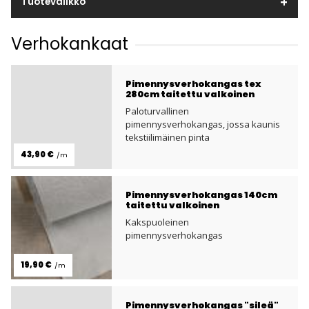
Tuotevalikko
Verhokankaat
Pimennysverhokangas tex
280cm taitettu valkoinen
Paloturvallinen
pimennysverhokangas, jossa kaunis
tekstiilimäinen pinta
43,90 €
/m
Pimennysverhokangas 140cm
taitettu valkoinen
Kakspuoleinen
pimennysverhokangas
19,90 €
/m
Pimennysverhokangas "sileä"