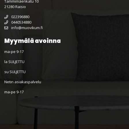
Tammimäenkatu 10
21280 Raisio
022396880
0440534880
info@muovikum.fi
Myymälä avoinna
ma-pe 9-17
la SULJETTU
su SULJETTU
Netin asiakaspalvelu
ma-pe 9-17