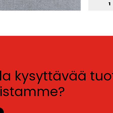
lla kysyttävää tu
luistamme?