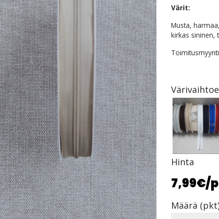
Värit:
Musta, harmaa, 
kirkas sininen, 
Toimitusmyynti
Värivaihto
Hinta
7,99€
/p
Määrä (pkt