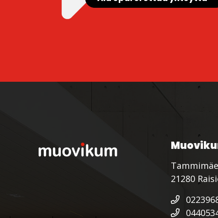
Muoviku
Tammimäe
21280 Rais
022396
044053