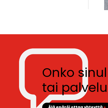
Onko sinu
tai palve
Älä epäröi ottaa yhteyttä
»