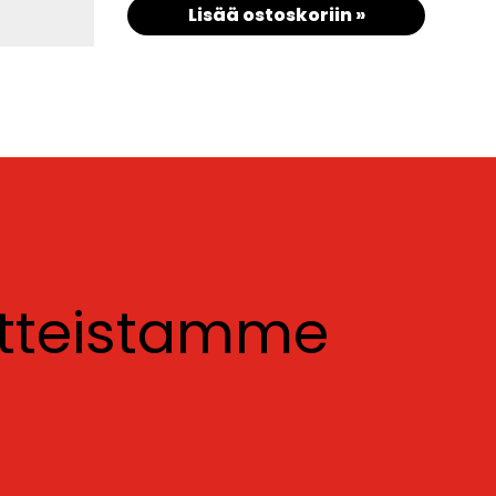
Lisää ostoskoriin »
otteistamme