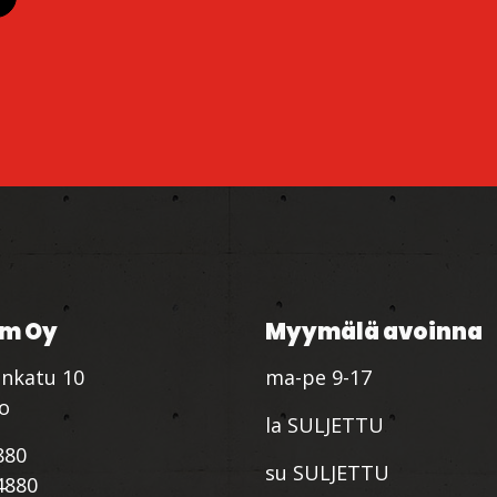
m Oy
Myymälä avoinna
nkatu 10
ma-pe 9-17
io
la SULJETTU
880
su SULJETTU
4880