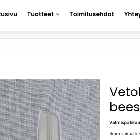
tusivu
Tuotteet
Toimitusehdot
Yhte
Veto
bees
Valmispakkau
4mm spiraalike