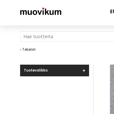
E
‹ Takaisin
Tuotevalikko