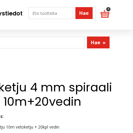
0
ystiedot
Hae
Hae
»
ketju 4 mm spiraali
 10m+20vedin
s:
tju 10m vetoketju + 20kpl vedin