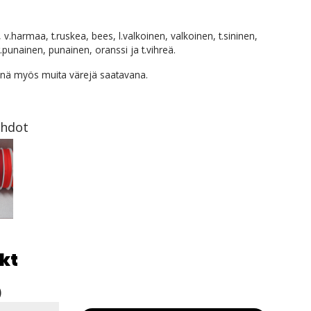
v.harmaa, t.ruskea, bees, l.valkoinen, valkoinen, t.sininen,
t.punainen, punainen, oranssi ja t.vihreä.
nä myös muita värejä saatavana.
ehdot
kt
)