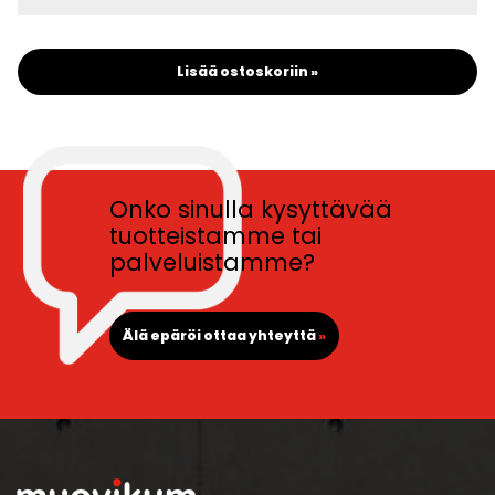
Lisää ostoskoriin »
Onko sinulla kysyttävää
tuotteistamme tai
palveluistamme?
Älä epäröi ottaa yhteyttä
»