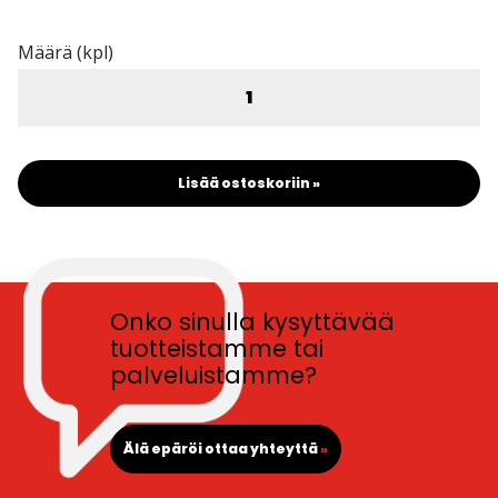
Määrä (kpl)
Lisää ostoskoriin »
Onko sinulla kysyttävää
tuotteistamme tai
palveluistamme?
Älä epäröi ottaa yhteyttä
»