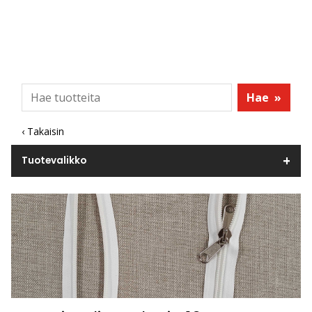
Hae
»
‹ Takaisin
Tuotevalikko