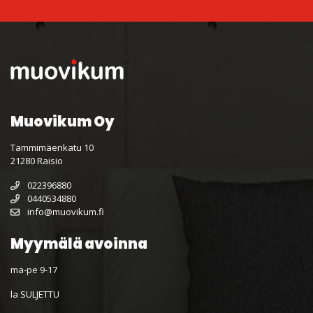
Muovikum Oy
Tammimäenkatu 10
21280 Raisio
022396880
0440534880
info@muovikum.fi
Myymälä avoinna
ma-pe 9-17
la SULJETTU