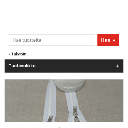
Hae
»
‹ Takaisin
Tuotevalikko