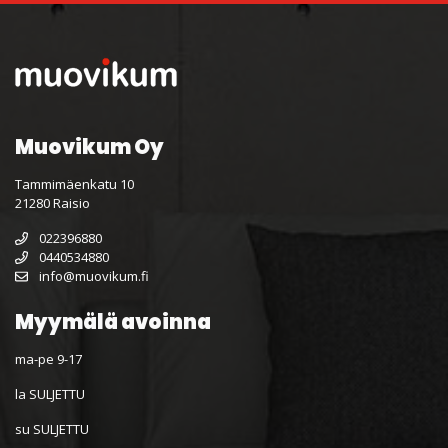
Muovikum Oy
Tammimäenkatu 10
21280 Raisio
022396880
0440534880
info@muovikum.fi
Myymälä avoinna
ma-pe 9-17
la SULJETTU
su SULJETTU