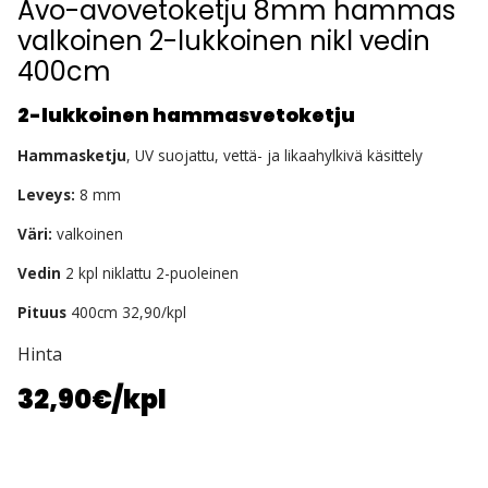
Avo-avovetoketju 8mm hammas
valkoinen 2-lukkoinen nikl vedin
400cm
2-lukkoinen hammasvetoketju
Hammasketju
, UV suojattu, vettä- ja likaahylkivä käsittely
Leveys:
8 mm
Väri:
valkoinen
Vedin
2 kpl niklattu 2-puoleinen
Pituus
400cm 32,90/kpl
Hinta
32,90€
/kpl