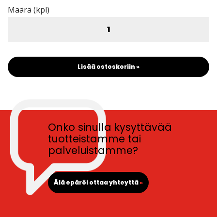
Määrä (kpl)
Lisää ostoskoriin »
Onko sinulla kysyttävää
tuotteistamme tai
palveluistamme?
Älä epäröi ottaa yhteyttä
»