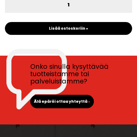
Lisää ostoskoriin »
Onko sinulla kysyttävää
tuotteistamme tai
palveluistamme?
Älä epäröi ottaa yhteyttä
»