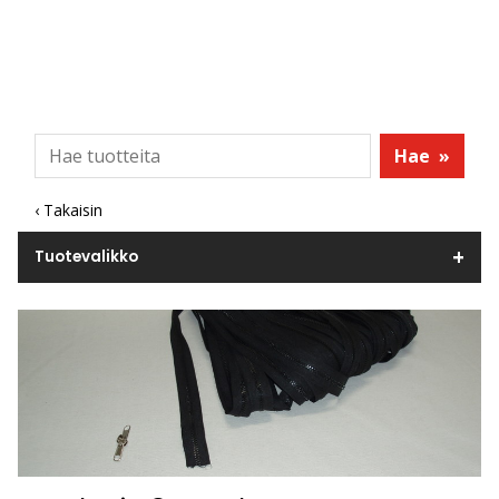
Hae
»
‹ Takaisin
Tuotevalikko