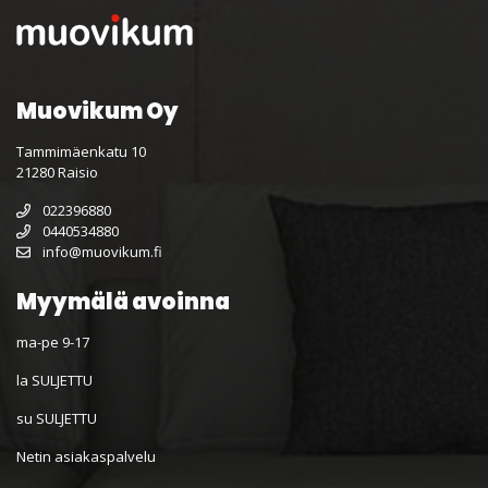
Muovikum Oy
Tammimäenkatu 10
21280 Raisio
022396880
0440534880
info@muovikum.fi
Myymälä avoinna
ma-pe 9-17
la SULJETTU
su SULJETTU
Netin asiakaspalvelu