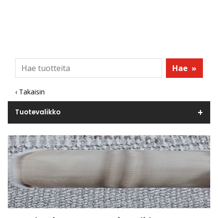
Hae
»
‹ Takaisin
Tuotevalikko