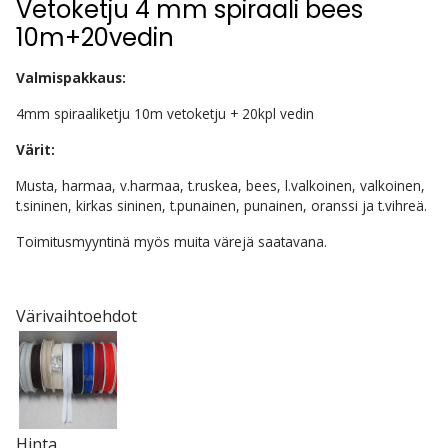
Vetoketju 4 mm spiraali bees
10m+20vedin
Valmispakkaus:
4mm spiraaliketju 10m vetoketju + 20kpl vedin
Värit:
Musta, harmaa, v.harmaa, t.ruskea, bees, l.valkoinen, valkoinen,
t.sininen, kirkas sininen, t.punainen, punainen, oranssi ja t.vihreä.
Toimitusmyyntinä myös muita värejä saatavana.
Värivaihtoehdot
Hinta