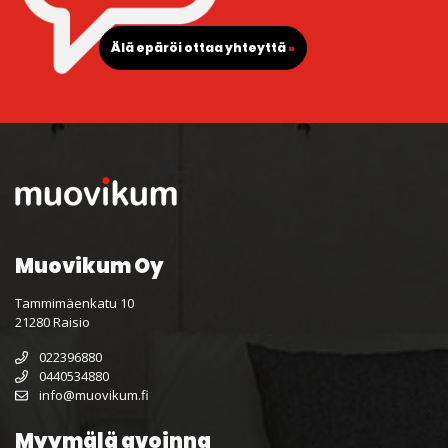
Älä epäröi ottaa yhteyttä
»
Muovikum Oy
Tammimäenkatu 10
21280 Raisio
022396880
0440534880
info@muovikum.fi
Myymälä avoinna