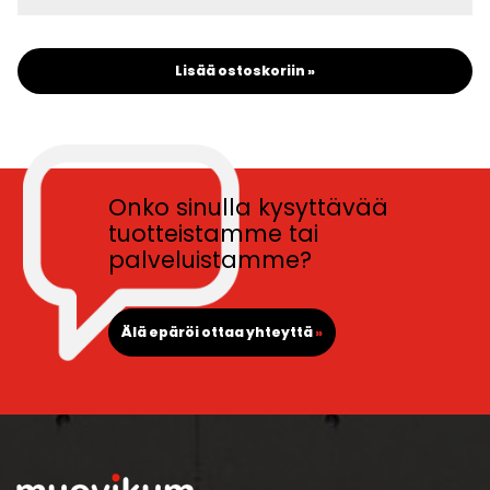
Lisää ostoskoriin »
Onko sinulla kysyttävää
tuotteistamme tai
palveluistamme?
Älä epäröi ottaa yhteyttä
»