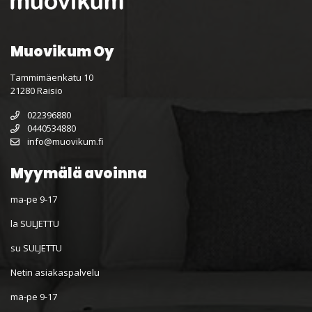
Muovikum Oy
Tammimäenkatu 10
21280 Raisio
022396880
0440534880
info@muovikum.fi
Myymälä avoinna
ma-pe 9-17
la SULJETTU
su SULJETTU
Netin asiakaspalvelu
ma-pe 9-17