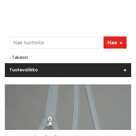
Hae
»
‹ Takaisin
Tuotevalikko