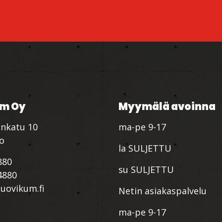
m Oy
Myymälä avoinna
nkatu 10
ma-pe 9-17
io
la SULJETTU
880
su SULJETTU
4880
ovikum.fi
Netin asiakaspalvelu
ma-pe 9-17