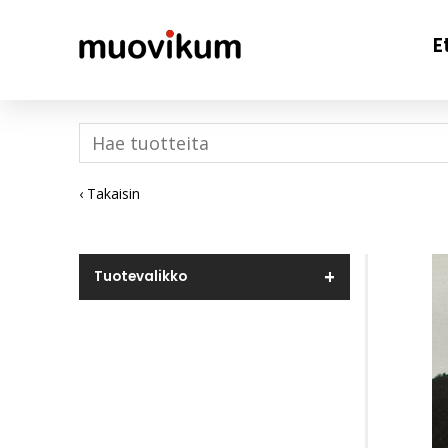
E
‹ Takaisin
Tuotevalikko