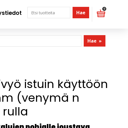
0
ystiedot
Hae
Hae
»
vyö istuin käyttöön
mm (venymä n
rulla
lujen pohjalle joustava