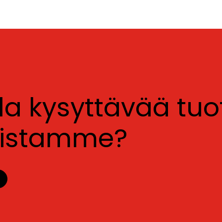
lla kysyttävää tu
luistamme?