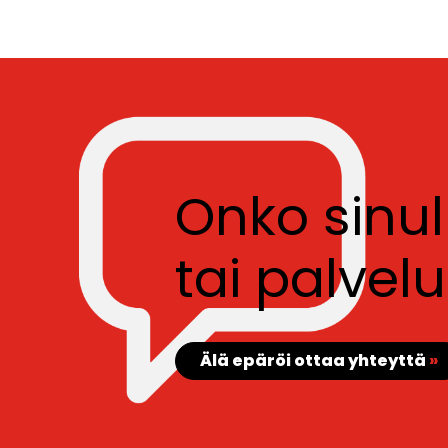
Onko sinu
tai palve
Älä epäröi ottaa yhteyttä
»