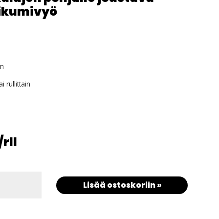
likumivyö
0m
 rullittain
/rll
Lisää ostoskoriin »