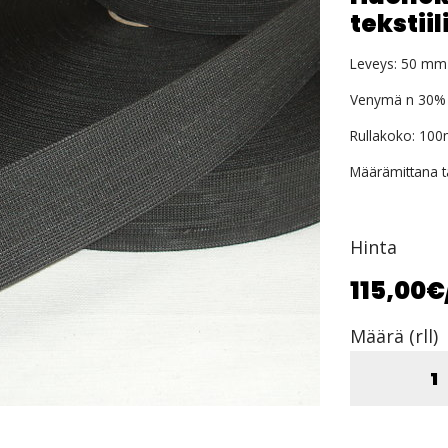
tekstii
Leveys: 50 mm
Venymä n 30%
Rullakoko: 10
Määrämittana tai
Hinta
115,00€
Määrä (rll)