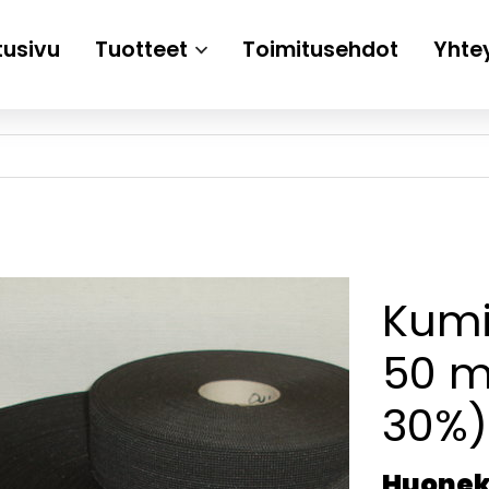
tusivu
Tuotteet
Toimitusehdot
Yhte
Kumi
50 
30%) 
Huoneka