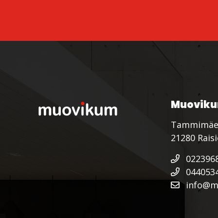
Muoviku
Tammimäe
21280 Rais
022396
044053
info@mu