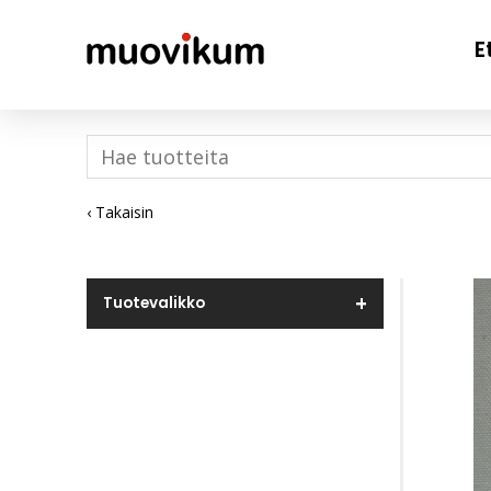
E
‹ Takaisin
Tuotevalikko