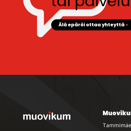
tai palve
Älä epäröi ottaa yhteyttä
»
Muoviku
Tammimäe