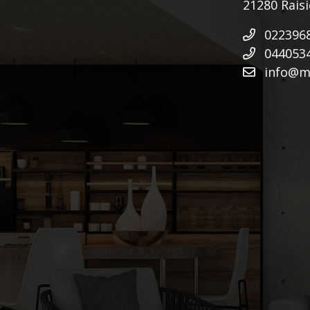
21280 Rais
022396
044053
info@mu