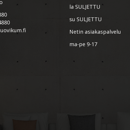
io
la SULJETTU
880
su SULJETTU
4880
ovikum.fi
Netin asiakaspalvelu
ma-pe 9-17