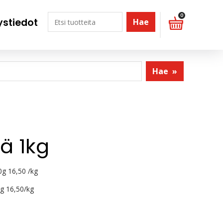
0
ystiedot
Hae
Hae
»
lä 1kg
0g 16,50 /kg
g 16,50/kg