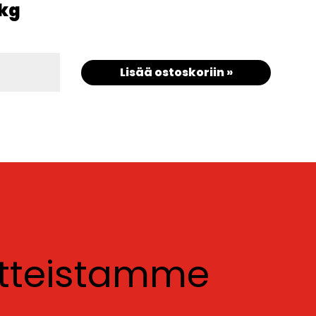
/kg
Lisää ostoskoriin »
otteistamme