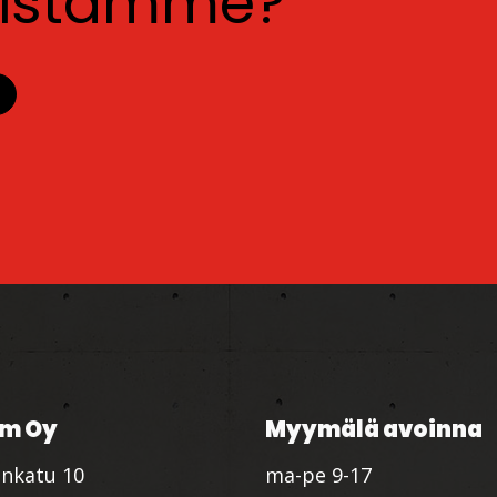
luistamme?
m Oy
Myymälä avoinna
nkatu 10
ma-pe 9-17