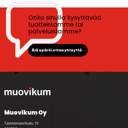
Onko sinulla kysyttävää
tuotteistamme tai
palveluistamme?
Älä epäröi ottaa yhteyttä
»
Muovikum Oy
Tammimäenkatu 10