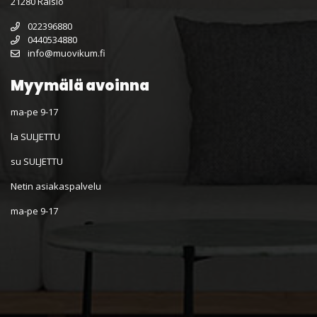
21280 Raisio
022396880
0440534880
info@muovikum.fi
Myymälä avoinna
ma-pe 9-17
la SULJETTU
su SULJETTU
Netin asiakaspalvelu
ma-pe 9-17