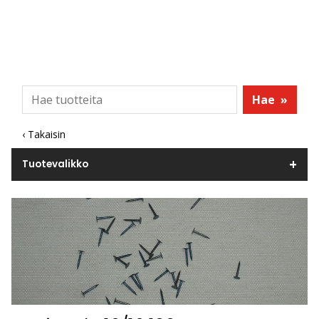
Hae
»
‹ Takaisin
Tuotevalikko