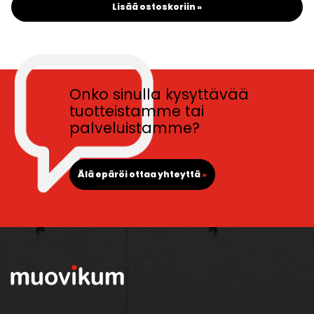
Lisää ostoskoriin »
Onko sinulla kysyttävää
tuotteistamme tai
palveluistamme?
Älä epäröi ottaa yhteyttä
»