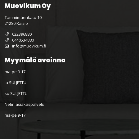
Muovikum Oy
Tammimäenkatu 10
21280 Raisio
022396880
0440534880
info@muovikum.fi
Myymälä avoinna
ma-pe 9-17
la SULJETTU
su SULJETTU
Netin asiakaspalvelu
ma-pe 9-17