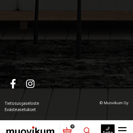
© Muovikum Oy
Tietosuojaseloste
Evästeasetukset
0
Soita