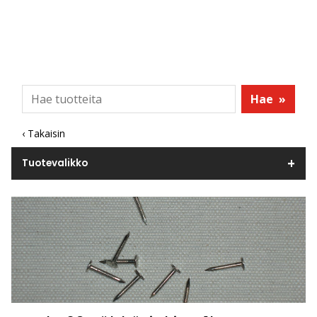
Hae
»
‹ Takaisin
Tuotevalikko