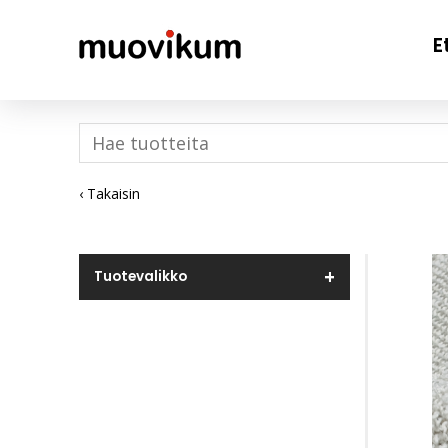
E
‹ Takaisin
Tuotevalikko