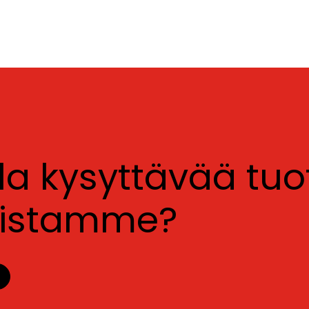
lla kysyttävää tu
luistamme?