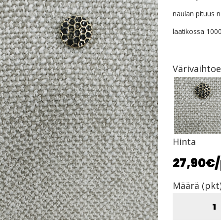
naulan pituus
laatikossa 100
Värivaihto
Hinta
27,90€
Määrä (pkt