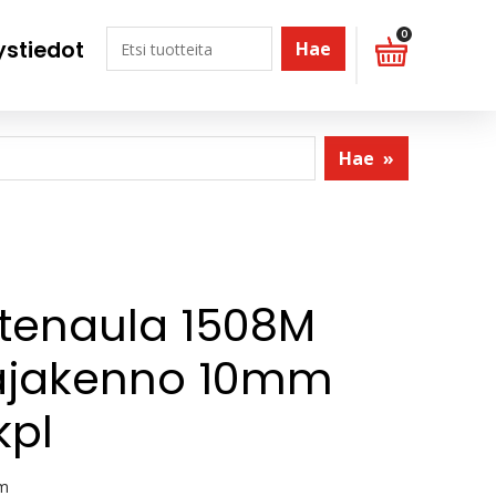
0
ystiedot
Hae
Hae
»
stenaula 1508M
ajakenno 10mm
kpl
mm