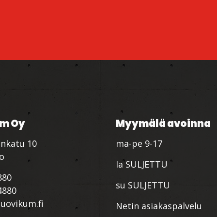
m Oy
Myymälä avoinna
nkatu 10
ma-pe 9-17
io
la SULJETTU
880
su SULJETTU
4880
ovikum.fi
Netin asiakaspalvelu