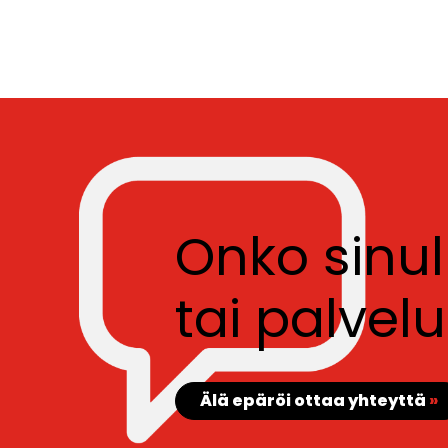
Onko sinu
tai palve
Älä epäröi ottaa yhteyttä
»