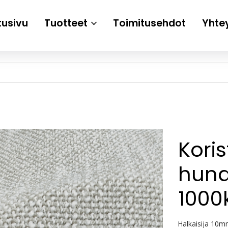
tusivu
Tuotteet
Toimitusehdot
Yhte
Kori
hun
1000
Halkaisija 10