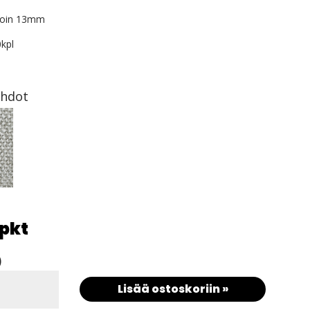
 noin 13mm
0kpl
ehdot
/pkt
)
Lisää ostoskoriin »