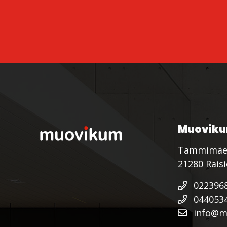
Muoviku
Tammimäe
21280 Rais
022396
044053
info@mu