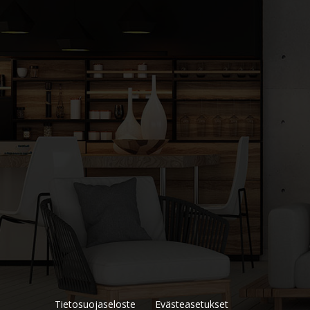
Tietosuojaseloste
Evästeasetukset