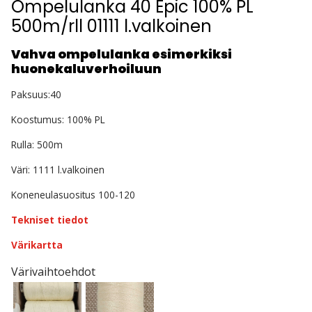
Ompelulanka 40 Epic 100% PL
500m/rll 01111 l.valkoinen
Vahva ompelulanka esimerkiksi
huonekaluverhoiluun
Paksuus:40
Koostumus: 100% PL
Rulla: 500m
Väri: 1111 l.valkoinen
Koneneulasuositus 100-120
Tekniset tiedot
Värikartta
Värivaihtoehdot