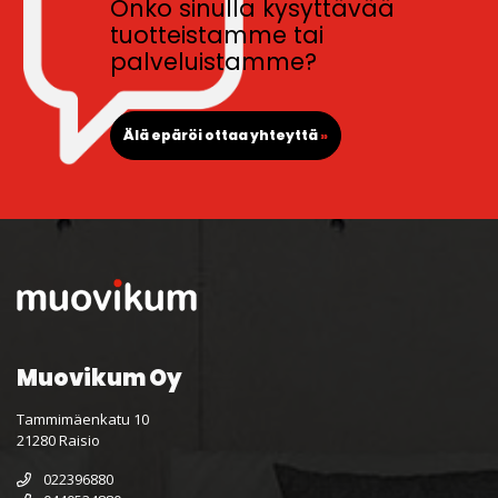
Onko sinulla kysyttävää
tuotteistamme tai
palveluistamme?
Älä epäröi ottaa yhteyttä
»
Muovikum Oy
Tammimäenkatu 10
21280 Raisio
022396880