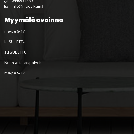
0440534880
info@muovikum.fi
Myymälä avoinna
ma-pe 9-17
la SULJETTU
su SULJETTU
Netin asiakaspalvelu
ma-pe 9-17