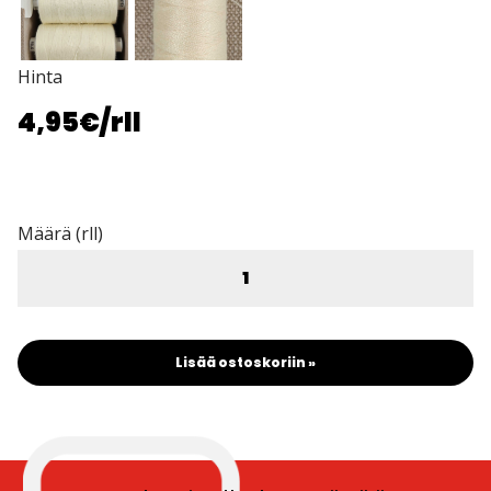
Hinta
4,95€
/rll
Määrä (rll)
Lisää ostoskoriin »