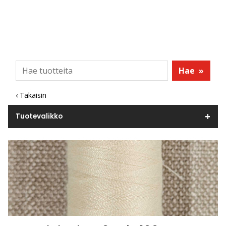
Hae
»
‹ Takaisin
Tuotevalikko