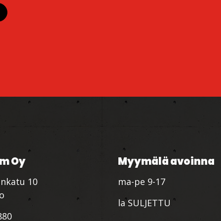
m Oy
Myymälä avoinna
nkatu 10
ma-pe 9-17
io
la SULJETTU
880