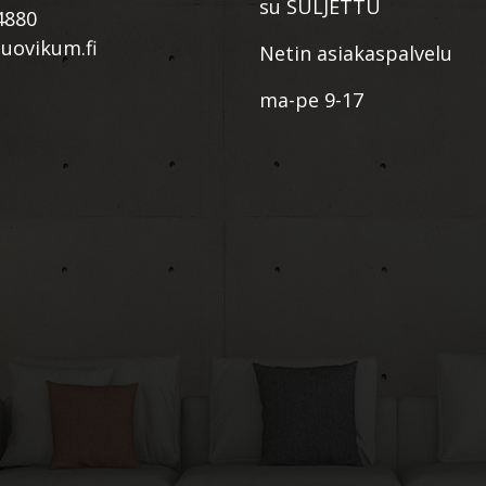
su SULJETTU
4880
ovikum.fi
Netin asiakaspalvelu
ma-pe 9-17