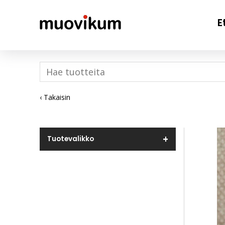
E
‹ Takaisin
Tuotevalikko