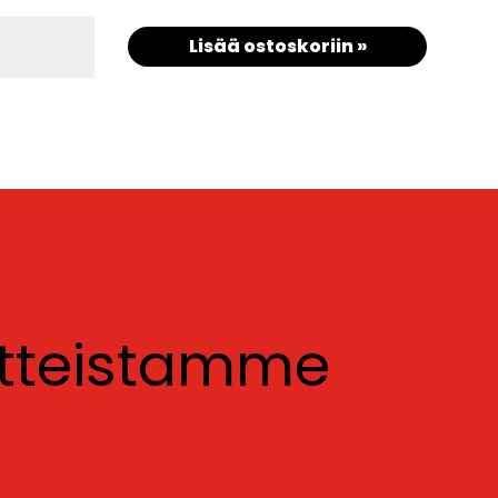
Lisää ostoskoriin »
otteistamme