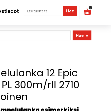
0
ystiedot
Hae
Hae
»
lulanka 12 Epic
 PL 300m/rll 2710
koinen
ompelulanka esimerkiksi