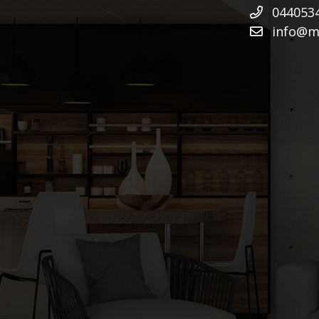
044053
info@mu