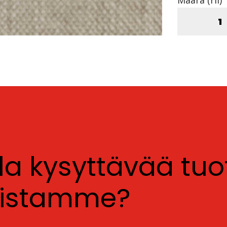
lla kysyttävää tu
luistamme?