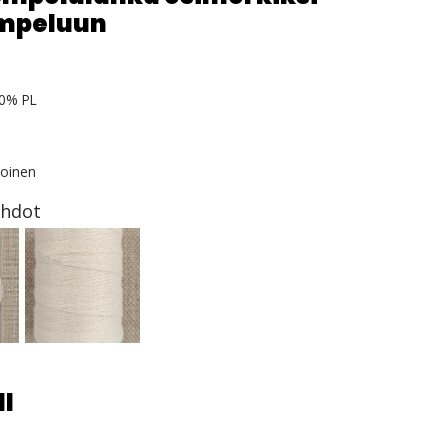
mpeluun
0% PL
koinen
ehdot
ll