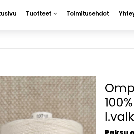
tusivu
Tuotteet
Toimitusehdot
Yhte
Ompe
100%
l.val
Paksu 