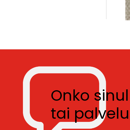
Onko sinu
tai palve