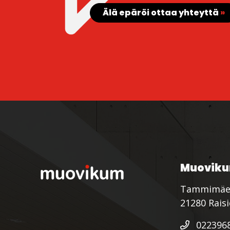
Älä epäröi ottaa yhteyttä
»
Muoviku
Tammimäe
21280 Rais
022396