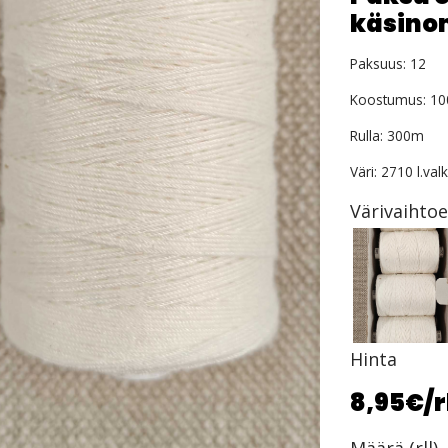
käsino
Paksuus: 12
Koostumus: 10
Rulla: 300m
Väri: 2710 l.val
Värivaihto
Hinta
8,95€
/r
Määrä (rll)