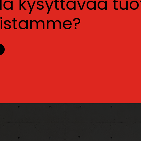
lla kysyttävää tu
luistamme?