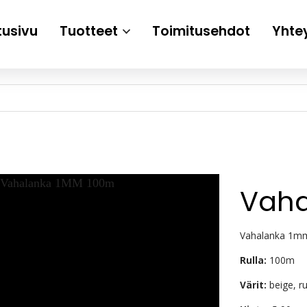
tusivu
Tuotteet
Toimitusehdot
Yhte
Vaha
Vahalanka 1m
Rulla:
100m
Värit:
beige, r