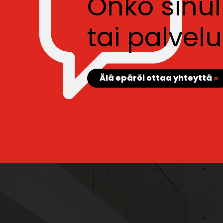
Onko sinu
tai palve
Älä epäröi ottaa yhteyttä
»