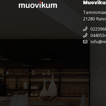
Muoviku
Tammimäe
21280 Rais
022396
044053
info@mu