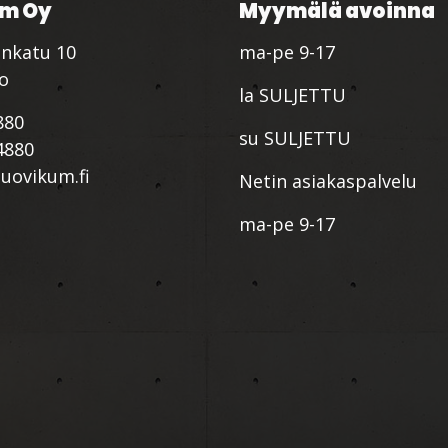
m Oy
Myymälä avoinna
nkatu 10
ma-pe 9-17
io
la SULJETTU
880
su SULJETTU
4880
ovikum.fi
Netin asiakaspalvelu
ma-pe 9-17