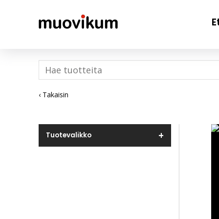
E
‹ Takaisin
Tuotevalikko