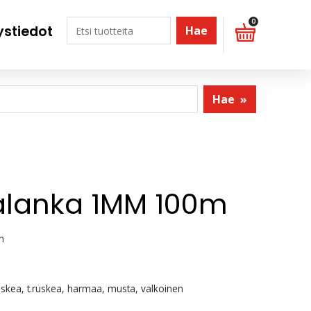
0
ystiedot
Hae
Hae
»
lanka 1MM 100m
m
uskea, t.ruskea, harmaa, musta, valkoinen