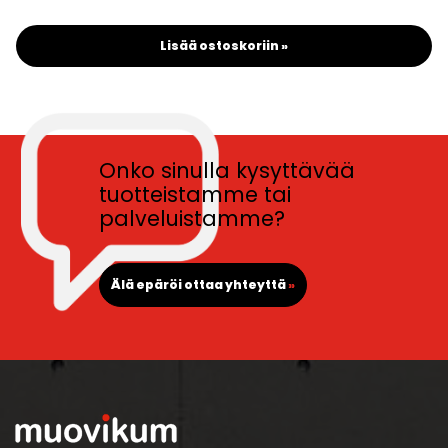
Lisää ostoskoriin »
Onko sinulla kysyttävää
tuotteistamme tai
palveluistamme?
Älä epäröi ottaa yhteyttä
»