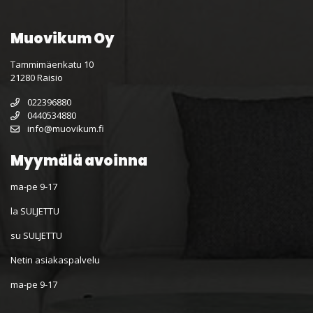
Muovikum Oy
Tammimäenkatu 10
21280 Raisio
022396880
0440534880
info@muovikum.fi
Myymälä avoinna
ma-pe 9-17
la SULJETTU
su SULJETTU
Netin asiakaspalvelu
ma-pe 9-17