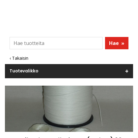
Hae
»
‹ Takaisin
Tuotevalikko