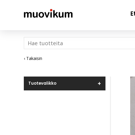
E
‹ Takaisin
Tuotevalikko