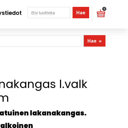
0
ystiedot
Hae
Hae
»
nakangas l.valk
cm
aatuinen lakanakangas.
.valkoinen