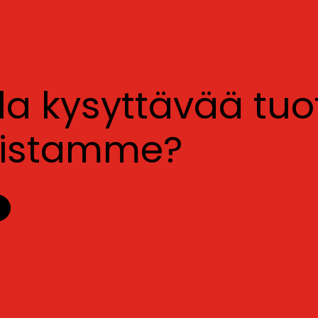
lla kysyttävää tu
luistamme?