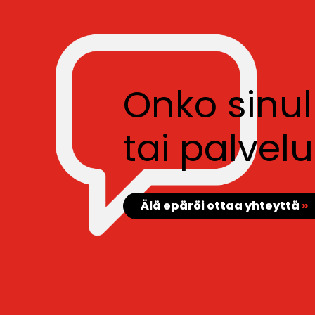
Onko sinu
tai palve
Älä epäröi ottaa yhteyttä
»