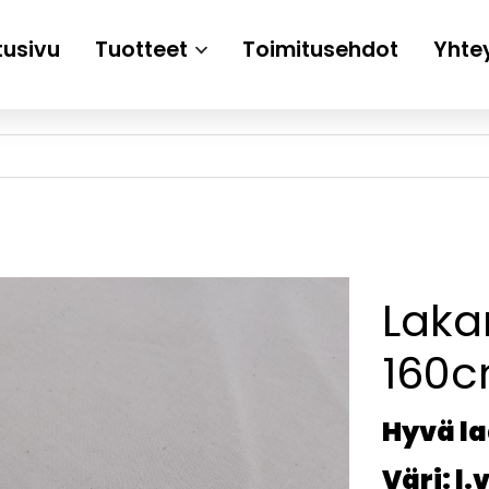
tusivu
Tuotteet
Toimitusehdot
Yhte
Laka
160
Hyvä l
Väri: l