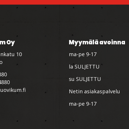
m Oy
Myymälä avoinna
nkatu 10
ma-pe 9-17
io
la SULJETTU
880
su SULJETTU
4880
ovikum.fi
Netin asiakaspalvelu
ma-pe 9-17