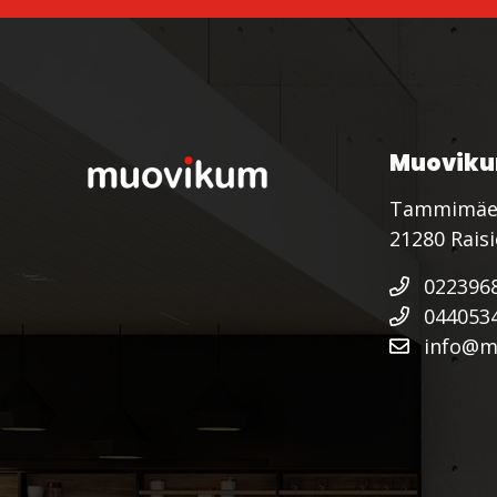
Muoviku
Tammimäe
21280 Rais
022396
044053
info@mu