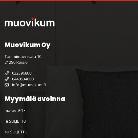
Muovikum Oy
Tammimäenkatu 10
21280 Raisio
022396880
0440534880
info@muovikum.fi
Myymälä avoinna
ma-pe 9-17
la SULJETTU
su SULJETTU