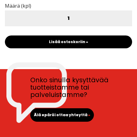
Määrä (kpl)
Lisää ostoskoriin »
Onko sinulla kysyttävää
tuotteistamme tai
palveluistamme?
Älä epäröi ottaa yhteyttä
»