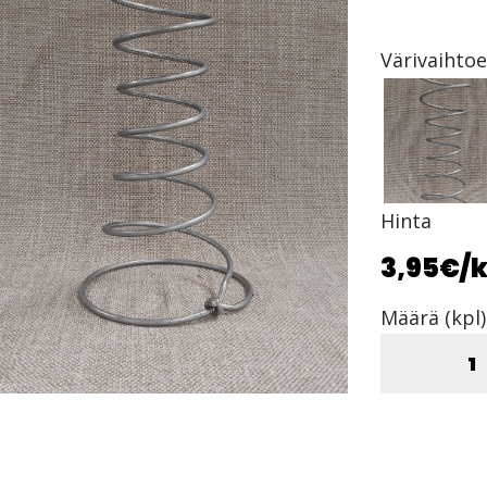
Värivaihto
Hinta
3,95€
/k
Määrä (kpl)