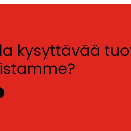
lla kysyttävää tu
luistamme?