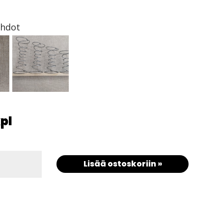
ehdot
pl
Lisää ostoskoriin »