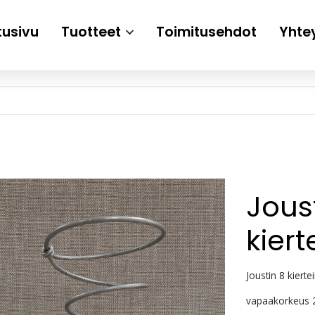
tusivu
Tuotteet
Toimitusehdot
Yhte
Joust
kiert
Joustin 8 kiert
vapaakorkeus