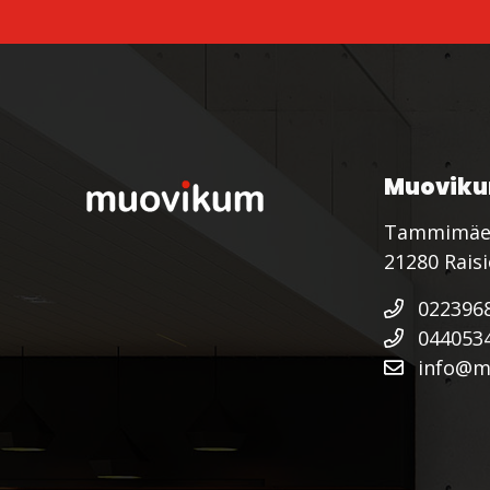
Muoviku
Tammimäe
21280 Rais
022396
044053
info@mu