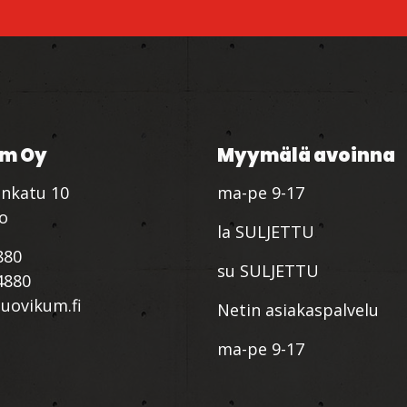
m Oy
Myymälä avoinna
nkatu 10
ma-pe 9-17
io
la SULJETTU
880
su SULJETTU
4880
ovikum.fi
Netin asiakaspalvelu
ma-pe 9-17