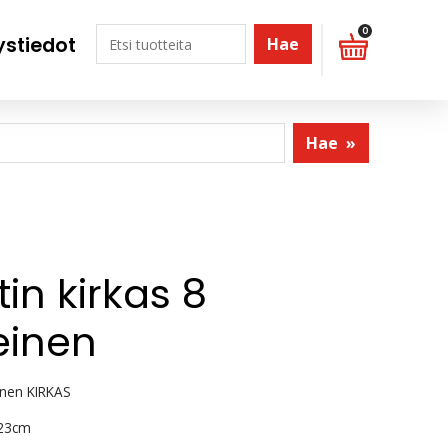
0
ystiedot
Hae
Hae
»
in kirkas 8
einen
einen KIRKAS
 23cm