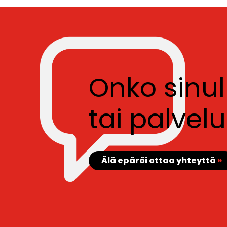
Onko sinu
tai palve
Älä epäröi ottaa yhteyttä
»