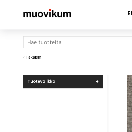
E
‹ Takaisin
Tuotevalikko