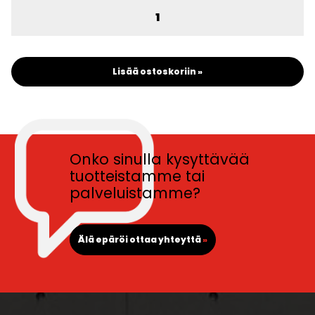
Lisää ostoskoriin »
Onko sinulla kysyttävää
tuotteistamme tai
palveluistamme?
Älä epäröi ottaa yhteyttä
»