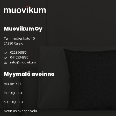
Muovikum Oy
Tammimäenkatu 10
21280 Raisio
022396880
0440534880
info@muovikum.fi
Myymälä avoinna
ma-pe 9-17
la SULJETTU
su SULJETTU
Netin asiakaspalvelu