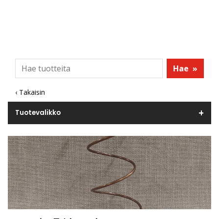
Hae
»
‹ Takaisin
Tuotevalikko