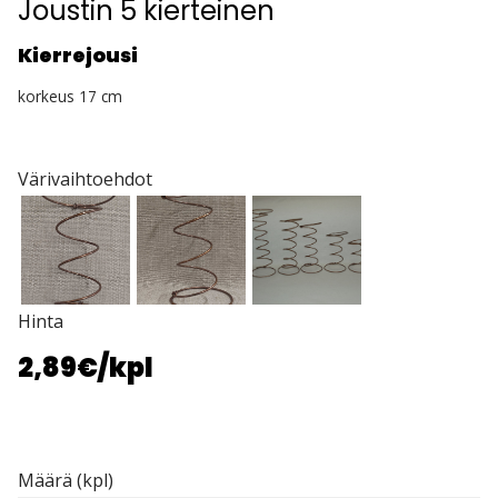
Joustin 5 kierteinen
Kierrejousi
korkeus 17 cm
Värivaihtoehdot
Hinta
2,89€
/kpl
Määrä (kpl)