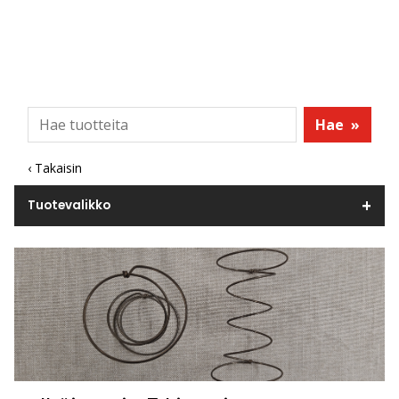
Hae
»
‹ Takaisin
Tuotevalikko