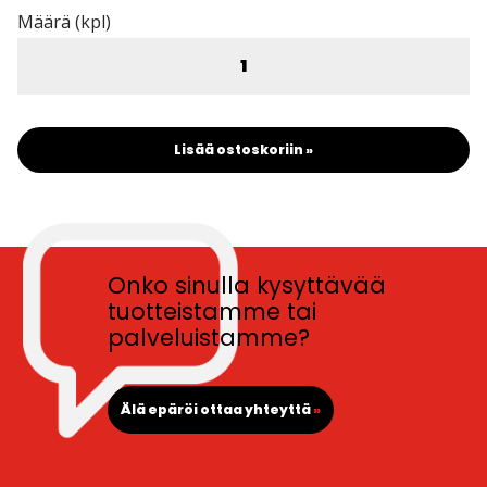
Määrä (kpl)
Lisää ostoskoriin »
Onko sinulla kysyttävää
tuotteistamme tai
palveluistamme?
Älä epäröi ottaa yhteyttä
»