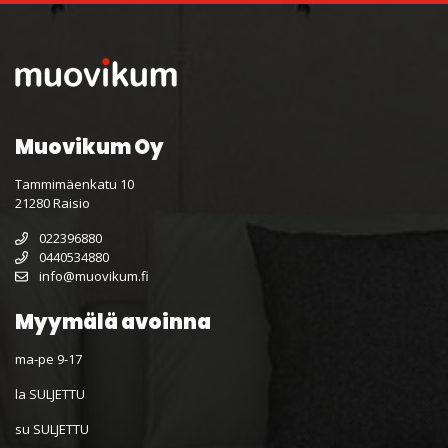
Muovikum Oy
Tammimäenkatu 10
21280 Raisio
022396880
0440534880
info@muovikum.fi
Myymälä avoinna
ma-pe 9-17
la SULJETTU
su SULJETTU