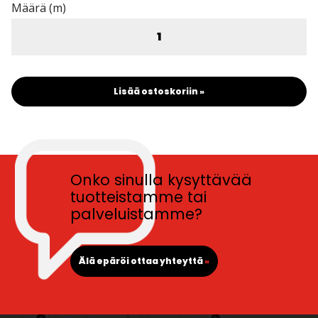
Määrä (m)
Lisää ostoskoriin »
Onko sinulla kysyttävää
tuotteistamme tai
palveluistamme?
Älä epäröi ottaa yhteyttä
»