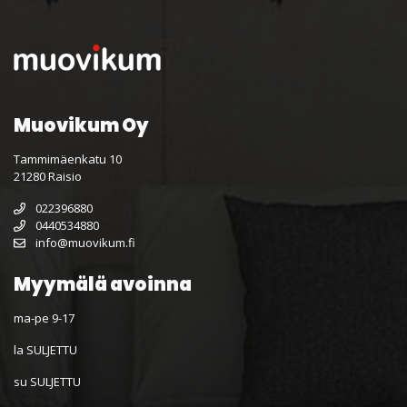
Muovikum Oy
Tammimäenkatu 10
21280 Raisio
022396880
0440534880
info@muovikum.fi
Myymälä avoinna
ma-pe 9-17
la SULJETTU
su SULJETTU