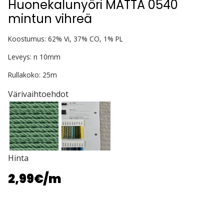
Huonekalunyöri MATTA 0540
mintun vihreä
Koostumus: 62% Vi, 37% CO, 1% PL
Leveys: n 10mm
Rullakoko: 25m
Värivaihtoehdot
Hinta
2,99€
/m