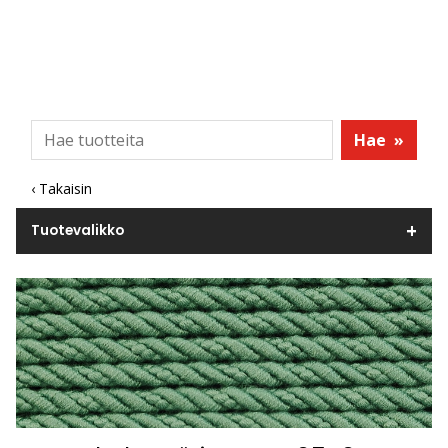
Hae
»
‹ Takaisin
Tuotevalikko