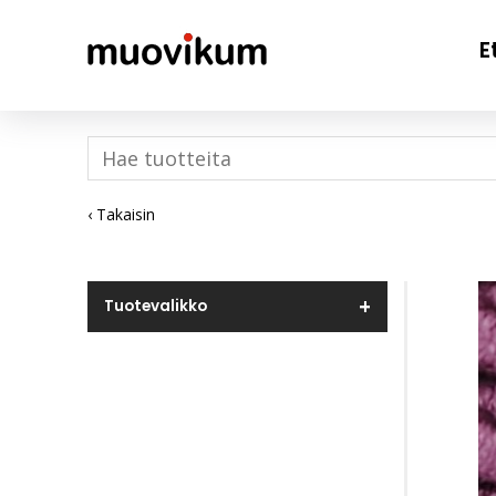
E
‹ Takaisin
Tuotevalikko