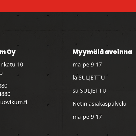
m Oy
Myymälä avoinna
nkatu 10
ma-pe 9-17
io
la SULJETTU
880
su SULJETTU
4880
ovikum.fi
Netin asiakaspalvelu
ma-pe 9-17