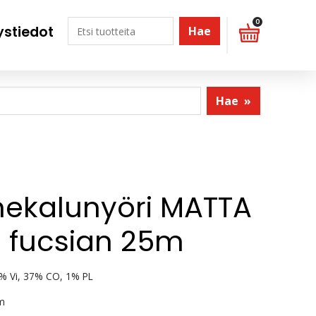
0
ystiedot
Hae
Hae
»
ekalunyöri MATTA
 fucsian 25m
% Vi, 37% CO, 1% PL
m