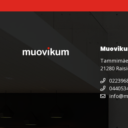
Muoviku
Tammimäe
21280 Rais
022396
044053
info@mu