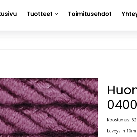
tusivu
Tuotteet
Toimitusehdot
Yhte
Huon
0400
Koostumus: 62
Leveys: n 10m