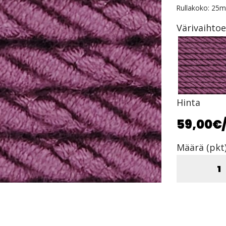
Rullakoko: 25m
Värivaihto
Hinta
59,00€
Määrä (pkt