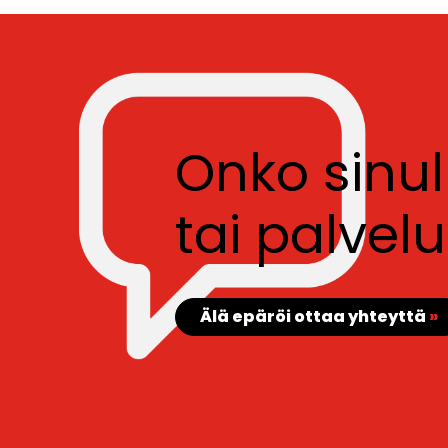
Onko sinu
tai palve
Älä epäröi ottaa yhteyttä
»