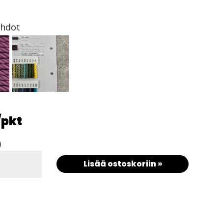
ehdot
/pkt
)
Lisää ostoskoriin »