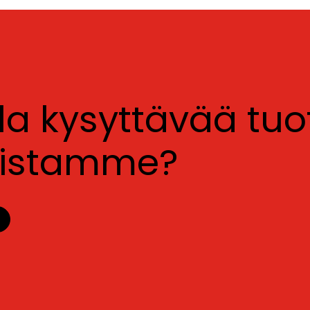
lla kysyttävää tu
luistamme?