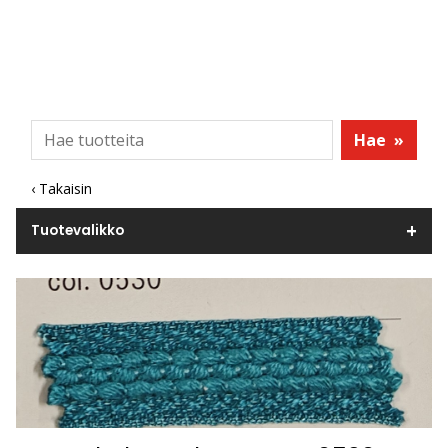
Hae
»
‹ Takaisin
Tuotevalikko