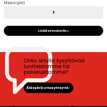
Määrä (pkt)
Lisää ostoskoriin »
Onko sinulla kysyttävää
tuotteistamme tai
palveluistamme?
Älä epäröi ottaa yhteyttä
»