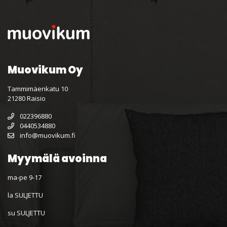
Muovikum Oy
Tammimäenkatu 10
21280 Raisio
022396880
0440534880
info@muovikum.fi
Myymälä avoinna
ma-pe 9-17
la SULJETTU
su SULJETTU