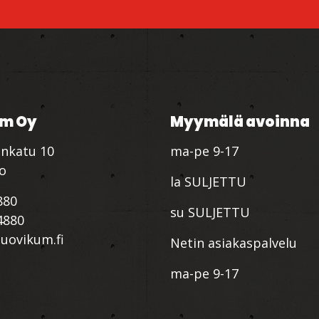
m Oy
Myymälä avoinna
nkatu 10
ma-pe 9-17
io
la SULJETTU
880
su SULJETTU
4880
ovikum.fi
Netin asiakaspalvelu
ma-pe 9-17