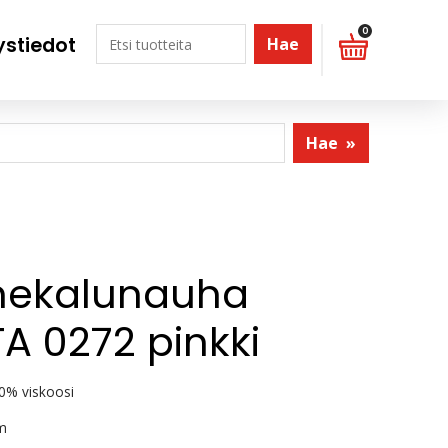
0
ystiedot
Hae
Hae
»
nekalunauha
A 0272 pinkki
0% viskoosi
m