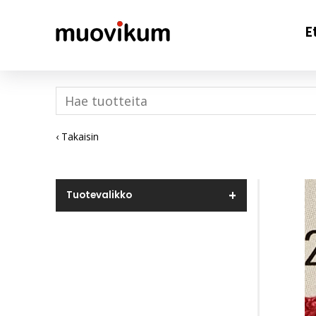
E
‹ Takaisin
Tuotevalikko