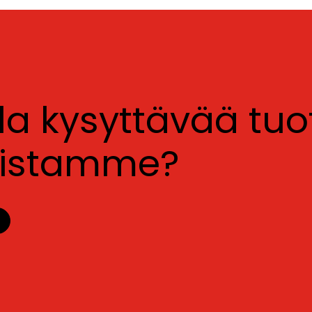
lla kysyttävää tu
luistamme?