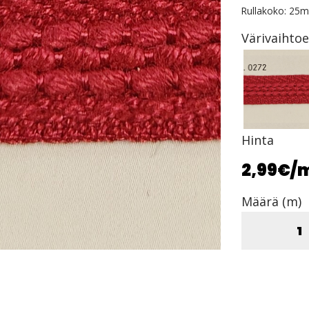
Rullakoko: 25m
Värivaihto
Hinta
2,99€
/
Määrä (m)