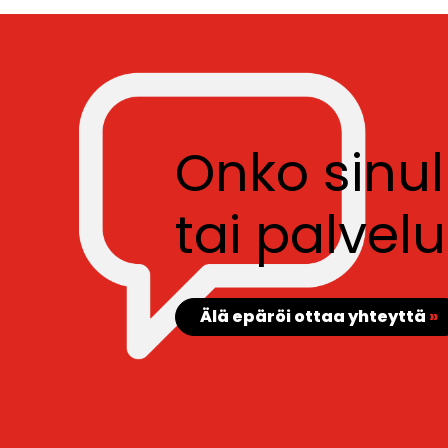
Onko sinu
tai palve
Älä epäröi ottaa yhteyttä
»