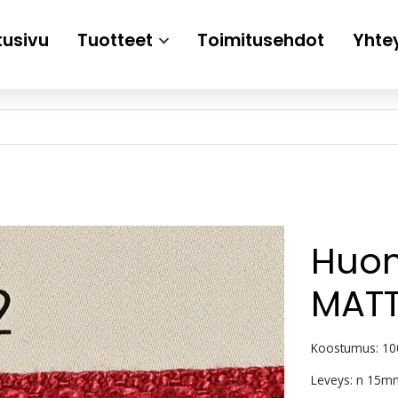
tusivu
Tuotteet
Toimitusehdot
Yhte
Huo
MATT
Koostumus: 10
Leveys: n 15m