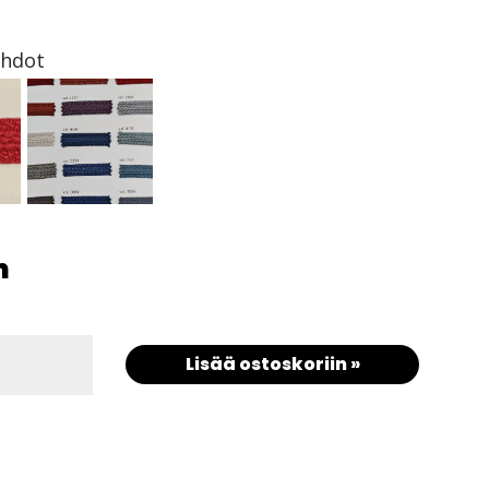
ehdot
m
Lisää ostoskoriin »