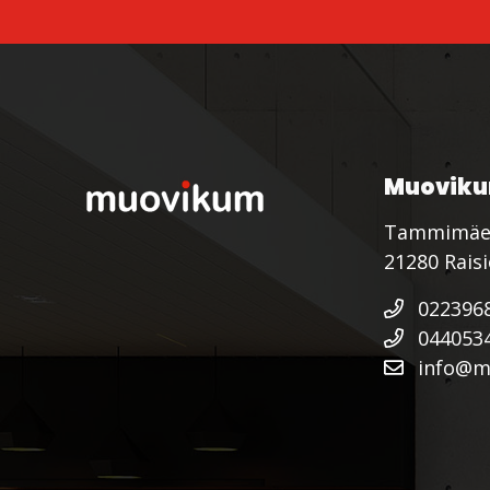
Muoviku
Tammimäe
21280 Rais
022396
044053
info@mu