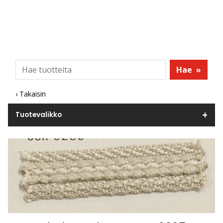
Hae
»
‹ Takaisin
Tuotevalikko