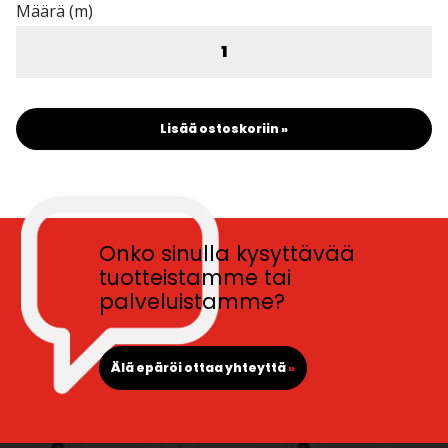
Määrä (m)
Lisää ostoskoriin »
Onko sinulla kysyttävää
tuotteistamme tai
palveluistamme?
Älä epäröi ottaa yhteyttä
»