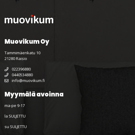
Muovikum Oy
Tammimäenkatu 10
21280 Raisio
022396880
0440534880
info@muovikum.fi
Myymälä avoinna
ma-pe 9-17
la SULJETTU
su SULJETTU