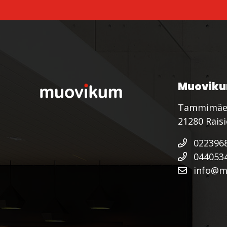
Muoviku
Tammimäe
21280 Rais
022396
044053
info@mu