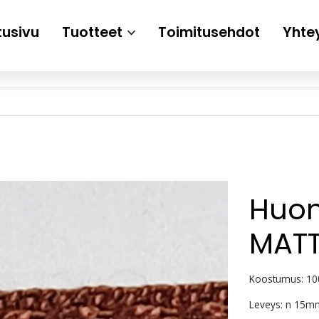
tusivu
Tuotteet
Toimitusehdot
Yhte
Huo
MATT
Koostumus: 10
Leveys: n 15m