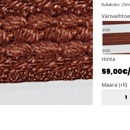
Rullakoko: 25m
Värivaihto
Hinta
59,00€
Määrä (rll)