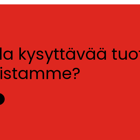
lla kysyttävää tu
luistamme?