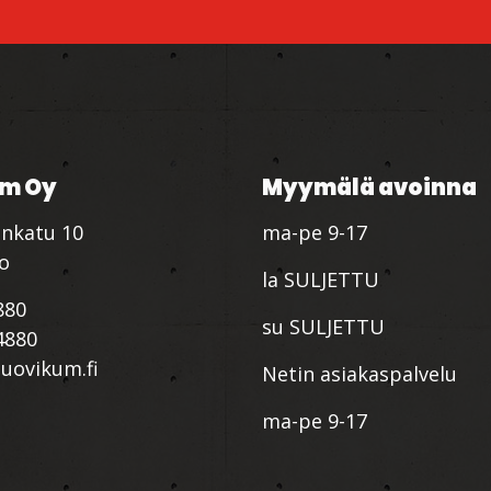
m Oy
Myymälä avoinna
nkatu 10
ma-pe 9-17
io
la SULJETTU
880
su SULJETTU
4880
ovikum.fi
Netin asiakaspalvelu
ma-pe 9-17