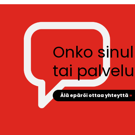
Onko sinu
tai palve
Älä epäröi ottaa yhteyttä
»