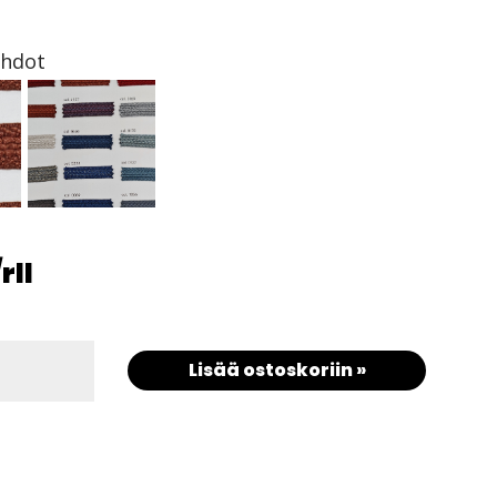
ehdot
/rll
Lisää ostoskoriin »