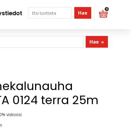
0
ystiedot
Hae
Hae
»
nekalunauha
A 0124 terra 25m
0% viskoosi
m