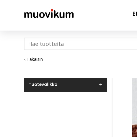
E
‹ Takaisin
Tuotevalikko