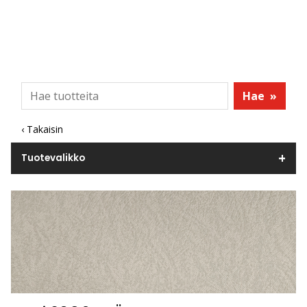
Hae
»
‹ Takaisin
Tuotevalikko