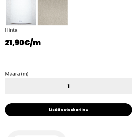
Hinta
21,90€
/m
Määrä (m)
Lisää ostoskoriin »