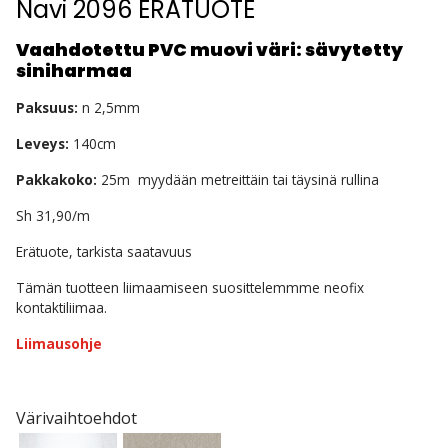
Navi 2096 ERÄTUOTE
Vaahdotettu PVC muovi väri: sävytetty
siniharmaa
Paksuus:
n 2,5mm
Leveys:
140cm
Pakkakoko:
25m myydään metreittäin tai täysinä rullina
Sh 31,90/m
Erätuote, tarkista saatavuus
Tämän tuotteen liimaamiseen suosittelemmme neofix
kontaktiliimaa.
Liimausohje
Värivaihtoehdot