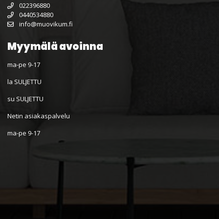
022396880
0440534880
info@muovikum.fi
Myymälä avoinna
ma-pe 9-17
la SULJETTU
su SULJETTU
Netin asiakaspalvelu
ma-pe 9-17