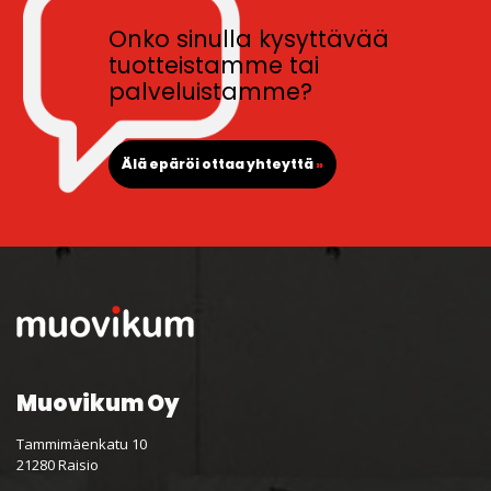
Onko sinulla kysyttävää
tuotteistamme tai
palveluistamme?
Älä epäröi ottaa yhteyttä
»
Muovikum Oy
Tammimäenkatu 10
21280 Raisio