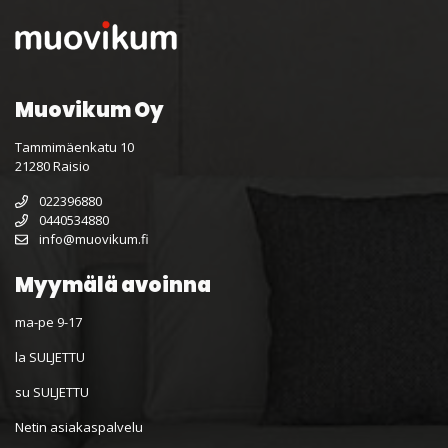
Muovikum Oy
Tammimäenkatu 10
21280 Raisio
022396880
0440534880
info@muovikum.fi
Myymälä avoinna
ma-pe 9-17
la SULJETTU
su SULJETTU
Netin asiakaspalvelu