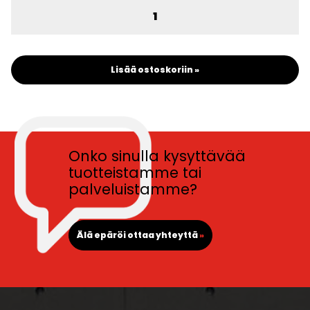
Lisää ostoskoriin »
Onko sinulla kysyttävää
tuotteistamme tai
palveluistamme?
Älä epäröi ottaa yhteyttä
»