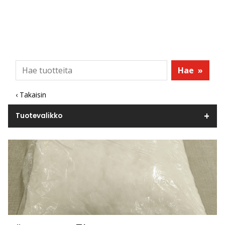
Hae
»
‹ Takaisin
Tuotevalikko