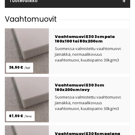
Tuotevalikko
Vaahtomuovit
Vaahtomuovi E30 3cm pala
160x100 tai 80x200cm
Suomessa valmistettu vaahtomuovi:
Jämäkkä, normaalikovuus
vaahtomuovi, kuutiopaino 30kg/m3
36,90 €
/kpl
Vaahtomuovi E30 3cm
160x200cm levy
Suomessa valmistettu vaahtomuovi:
Jämäkkä, normaalikovuus
vaahtomuovi, kuutiopaino 30kg/m3
67,90 €
/levy
Vaahtomuovi E30 5cm palana