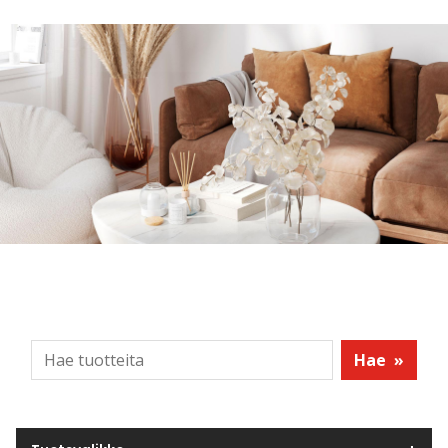
Hae
»