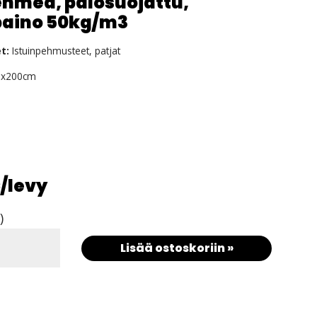
ehmeä, palosuojattu,
paino 50kg/m3
t:
Istuinpehmusteet, patjat
x200cm
€
/levy
)
Lisää ostoskoriin »