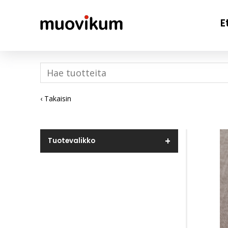
E
‹ Takaisin
Tuotevalikko