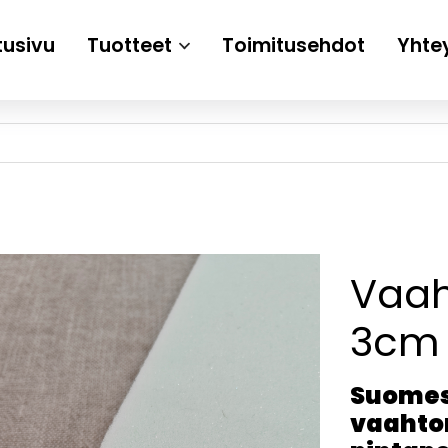
tusivu
Tuotteet
Toimitusehdot
Yhte
Vaah
3cm 
Suomes
vaahto