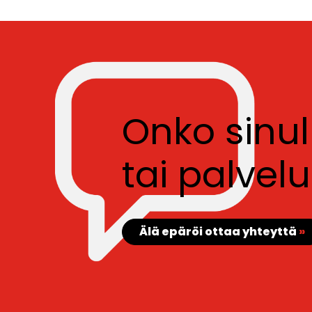
Onko sinu
tai palve
Älä epäröi ottaa yhteyttä
»