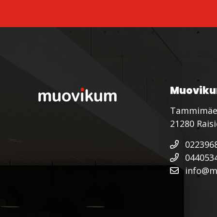
Muoviku
Tammimäe
21280 Rais
022396
044053
info@mu