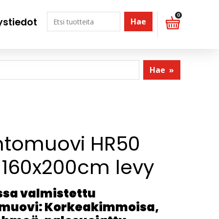
0
ystiedot
Hae
Hae
»
tomuovi HR50
160x200cm levy
sa valmistettu
muovi: Korkeakimmoisa,