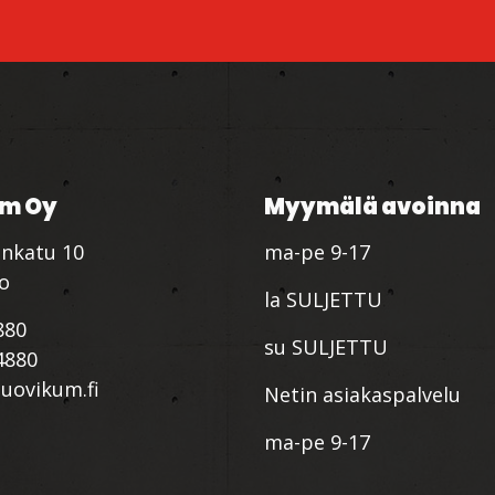
m Oy
Myymälä avoinna
nkatu 10
ma-pe 9-17
io
la SULJETTU
880
su SULJETTU
4880
ovikum.fi
Netin asiakaspalvelu
ma-pe 9-17