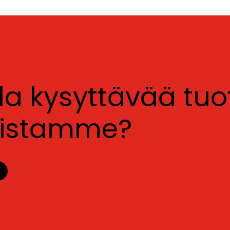
lla kysyttävää tu
luistamme?