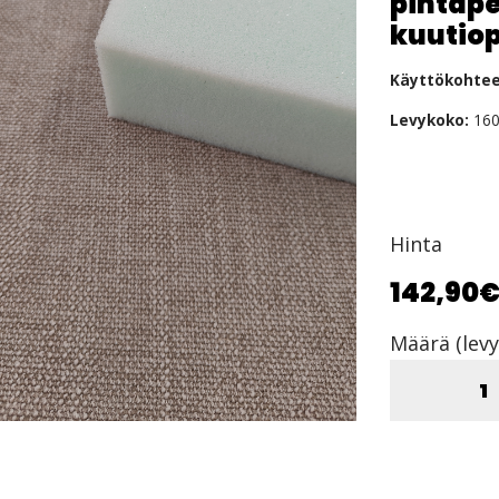
pintap
kuutio
Käyttökohtee
Levykoko:
160
Hinta
142,90
Määrä (levy