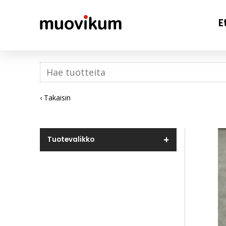
E
‹ Takaisin
Tuotevalikko