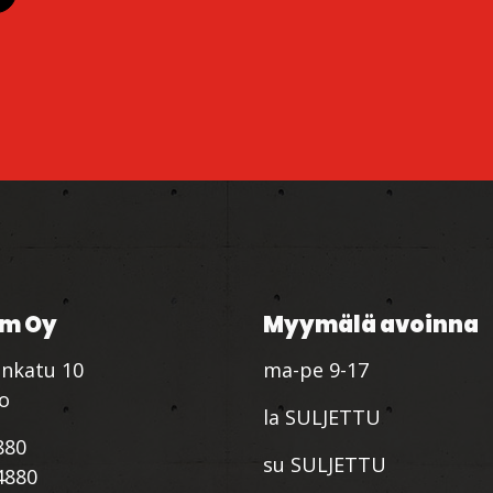
m Oy
Myymälä avoinna
nkatu 10
ma-pe 9-17
io
la SULJETTU
880
su SULJETTU
4880