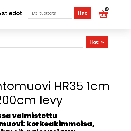
0
ystiedot
Hae
Hae
»
tomuovi HR35 1cm
200cm levy
sa valmistettu
muovi: korkeakimmoisa,