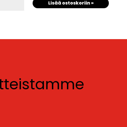
Lisää ostoskoriin »
otteistamme