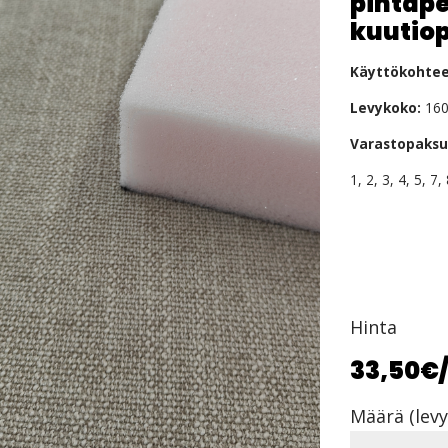
pintap
kuutio
Käyttökohtee
Levykoko:
160
Varastopaksu
1, 2, 3, 4, 5, 7
Hinta
33,50€
Määrä (levy