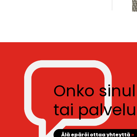
Onko sinu
tai palve
Älä epäröi ottaa yhteyttä
»