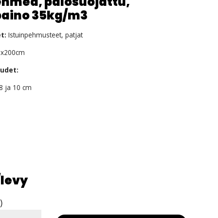
ehmeä, palosuojattu,
paino 35kg/m3
t:
Istuinpehmusteet, patjat
x200cm
udet:
, 8 ja 10 cm
/levy
)