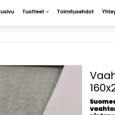
tusivu
Tuotteet
Toimitusehdot
Yhte
Vaah
160x
Suomes
vaahto