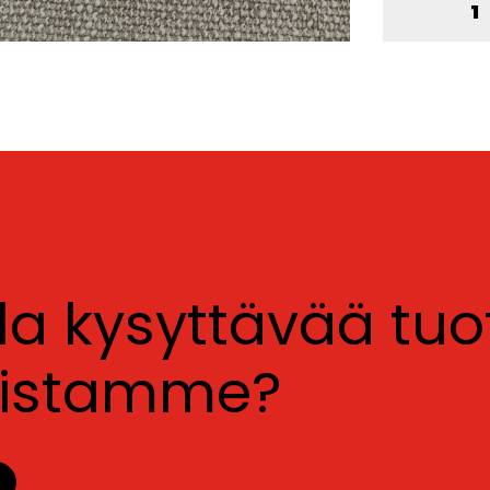
lla kysyttävää tu
luistamme?