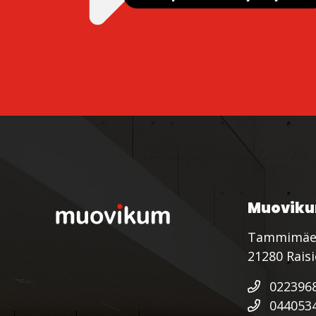
Muoviku
Tammimäe
21280 Rais
022396
044053