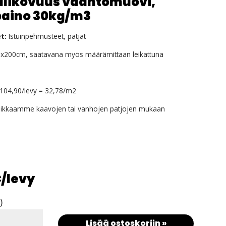
likovuus vaahtomuovi,
paino 30kg/m3
t:
Istuinpehmusteet, patjat
x200cm, saatavana myös määrämittaan leikattuna
04,90/levy = 32,78/m2
eikkaamme kaavojen tai vanhojen patjojen mukaan
€
/levy
)
Lisää ostoskoriin »