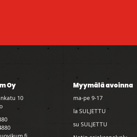
m Oy
Myymälä avoinna
nkatu 10
ma-pe 9-17
io
la SULJETTU
880
su SULJETTU
4880
ovikum.fi