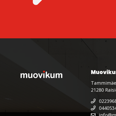
Muoviku
Tammimäe
21280 Rais
022396
044053
info@mu