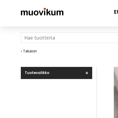
E
‹ Takaisin
Tuotevalikko