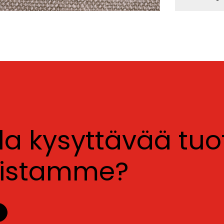
lla kysyttävää tu
luistamme?