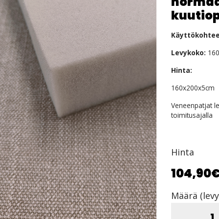
normaa
kuutio
Käyttökohtee
Levykoko:
160
Hinta:
160x200x5cm 1
Veneenpatjat l
toimitusajalla
Hinta
104,90
Määrä (levy