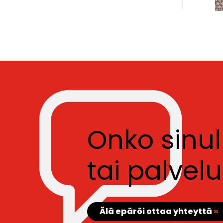
Onko sinu
tai palve
Älä epäröi ottaa yhteyttä
»