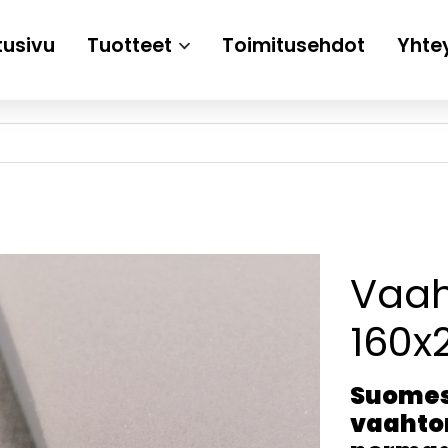
tusivu
Tuotteet
Toimitusehdot
Yhte
Vaah
160x
Suomes
vaahto