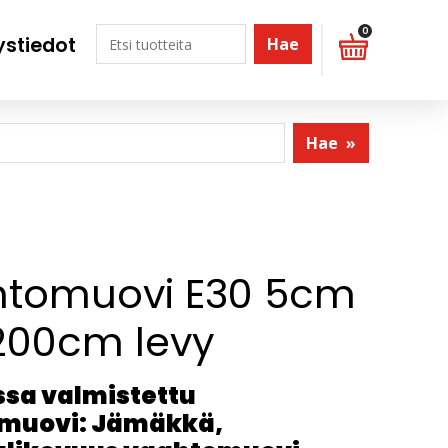
0
ystiedot
Hae
Hae
»
tomuovi E30 5cm
200cm levy
sa valmistettu
muovi: Jämäkkä,