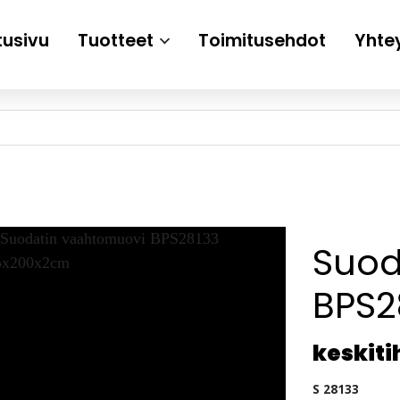
tusivu
Tuotteet
Toimitusehdot
Yhte
Suod
BPS2
keskit
S 28133