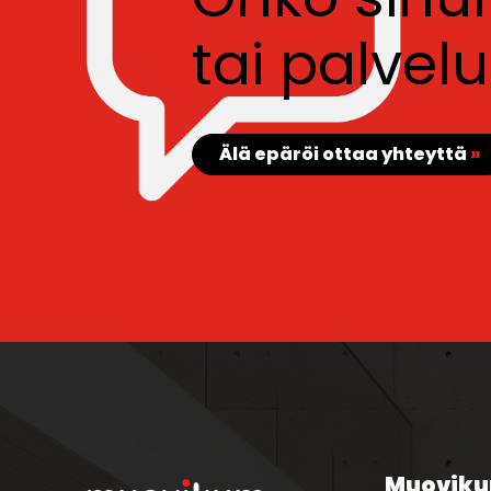
tai palve
Älä epäröi ottaa yhteyttä
»
Muoviku