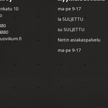
nkatu 10
ma-pe 9-17
io
la SULJETTU
880
su SULJETTU
4880
ovikum.fi
Netin asiakaspalvelu
ma-pe 9-17