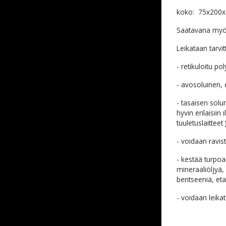
koko: 75x20
Saatavana myö
Leikataan tarvi
- retikuloitu p
- avosoluinen, 
- tasaisen solu
hyvin erilaisiin
tuuletuslaitteet 
- voidaan ravis
- kestää turpoa
mineraaliöljyä, 
bentseeniä, eta
- voidaan leikat