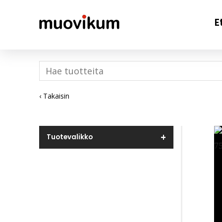
E
‹ Takaisin
Tuotevalikko