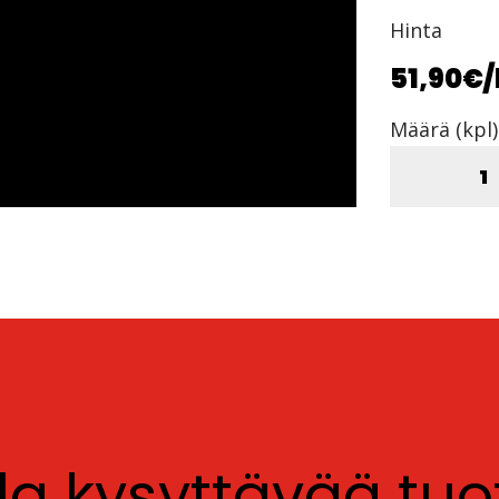
Hinta
51,90€
/
Määrä (kpl)
lla kysyttävää tu