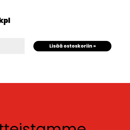
kpl
Lisää ostoskoriin »
otteistamme