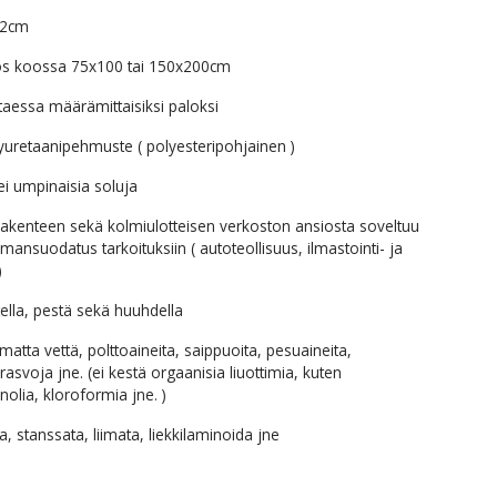
0x2cm
s koossa 75x100 tai 150x200cm
ttaessa määrämittaisiksi paloksi
olyuretaanipehmuste ( polyesteripohjainen )
ei umpinaisia soluja
rakenteen sekä kolmiulotteisen verkoston ansiosta soveltuu
 ilmansuodatus tarkoituksiin ( autoteollisuus, ilmastointi- ja
)
tella, pestä sekä huuhdella
matta vettä, polttoaineita, saippuoita, pesuaineita,
rasvoja jne. (ei kestä orgaanisia liuottimia, kuten
nolia, kloroformia jne. )
a, stanssata, liimata, liekkilaminoida jne