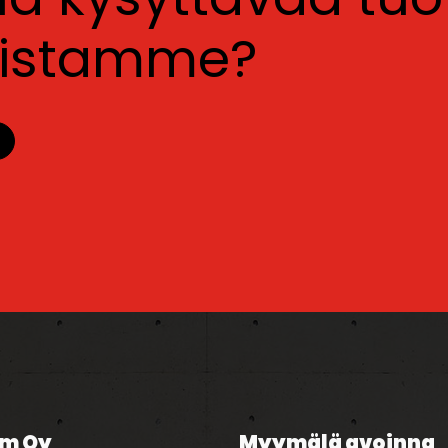
luistamme?
m Oy
Myymälä avoinna