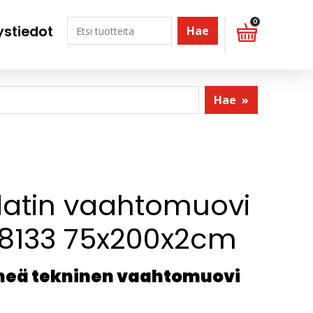
0
ystiedot
Hae
Hae
»
atin vaahtomuovi
8133 75x200x2cm
iheä tekninen vaahtomuovi