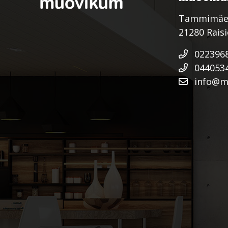
Tammimäe
21280 Rais
022396
044053
info@mu