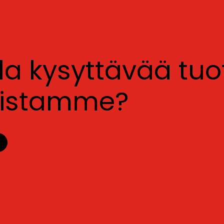
lla kysyttävää tu
luistamme?