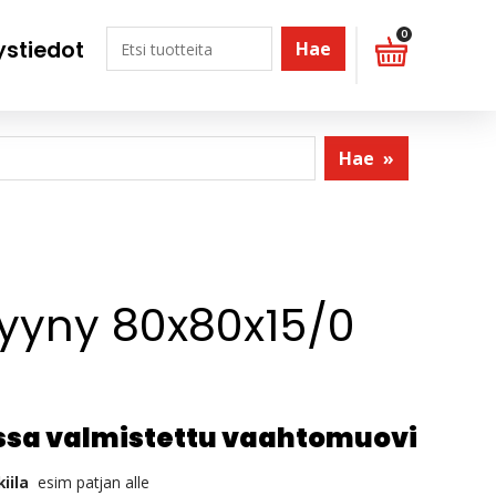
0
ystiedot
Hae
Hae
»
atyyny 80x80x15/0
sa valmistettu vaahtomuovi
iila
esim patjan alle