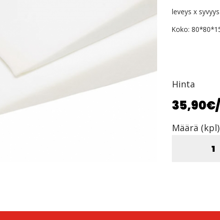
leveys x syvyy
Koko: 80*80
Hinta
35,90€
Määrä (kpl)