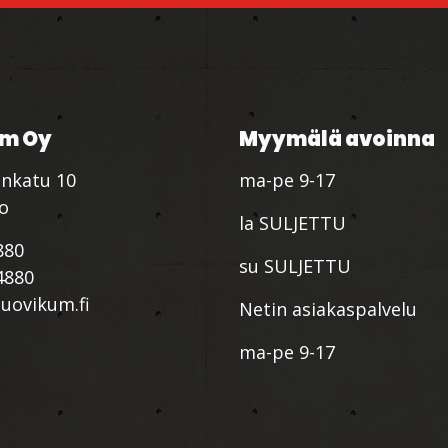
m Oy
Myymälä avoinna
nkatu 10
ma-pe 9-17
io
la SULJETTU
880
su SULJETTU
4880
ovikum.fi
Netin asiakaspalvelu
ma-pe 9-17