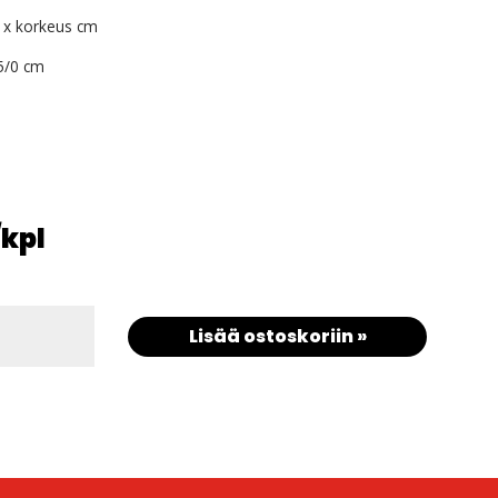
s x korkeus cm
*15/0 cm
/kpl
Lisää ostoskoriin »