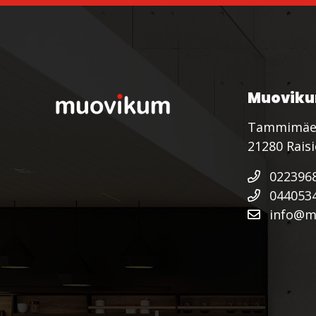
Muoviku
Tammimäe
21280 Rais
022396
044053
info@mu