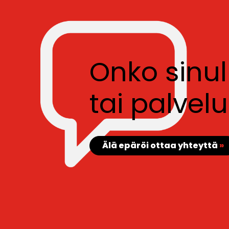
Onko sinu
tai palve
Älä epäröi ottaa yhteyttä
»