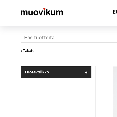
E
‹ Takaisin
Tuotevalikko