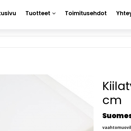
tusivu
Tuotteet
Toimitusehdot
Yhte
Kiil
cm
Suomes
vaahtomuovik