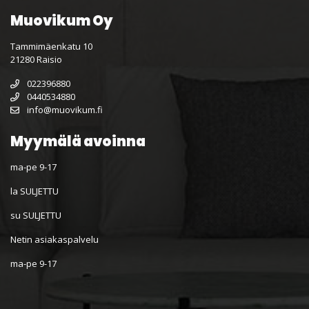
Muovikum Oy
Tammimäenkatu 10
21280 Raisio
022396880
0440534880
info@muovikum.fi
Myymälä avoinna
ma-pe 9-17
la SULJETTU
su SULJETTU
Netin asiakaspalvelu
ma-pe 9-17