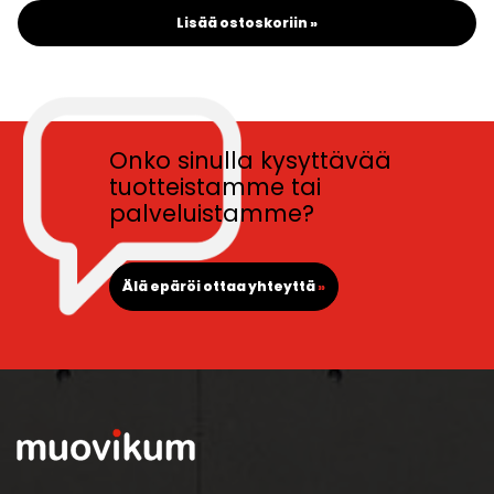
Lisää ostoskoriin »
Onko sinulla kysyttävää
tuotteistamme tai
palveluistamme?
Älä epäröi ottaa yhteyttä
»