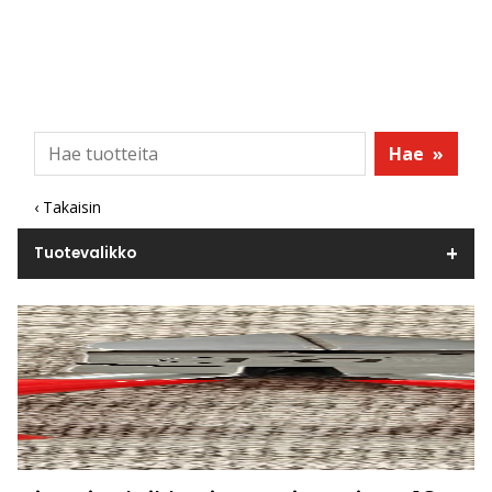
Hae
»
‹ Takaisin
Tuotevalikko