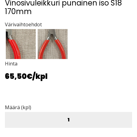
Vinosivuleikkuri punainen iso S18
170mm
Värivaihtoehdot
Hinta
65,50€
/kpl
Määrä (kpl)