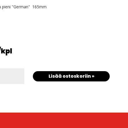
a pieni "German" 165mm
/kpl
Lisää ostoskoriin »