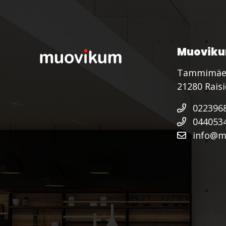
Muoviku
Tammimäe
21280 Rais
022396
044053
info@mu