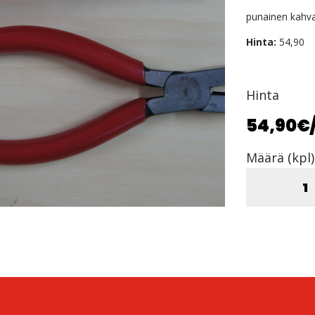
punainen kahv
Hinta:
54,90
Hinta
54,90€
Määrä (kpl)