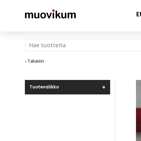
E
‹ Takaisin
Tuotevalikko