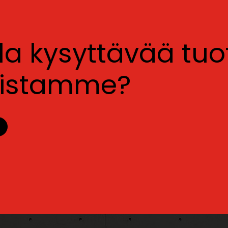
lla kysyttävää tu
luistamme?