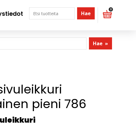
0
ystiedot
Hae
Hae
»
ivuleikkuri
inen pieni 786
uleikkuri