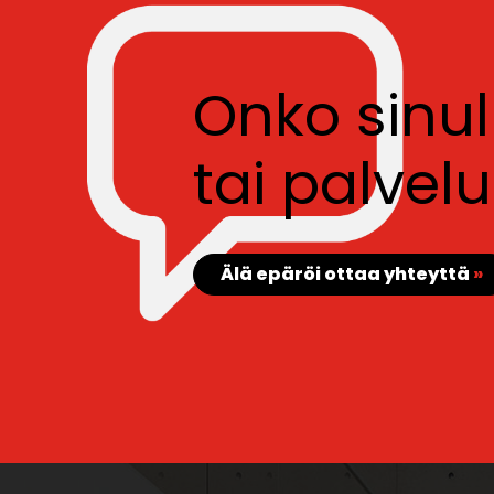
Onko sinu
tai palve
Älä epäröi ottaa yhteyttä
»