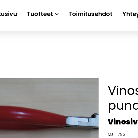
tusivu
Tuotteet
Toimitusehdot
Yhte
Vinos
puna
Vinosiv
Malli 786