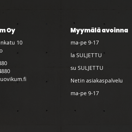
m Oy
Myymälä avoinna
nkatu 10
ma-pe 9-17
io
la SULJETTU
880
su SULJETTU
4880
ovikum.fi
Netin asiakaspalvelu
ma-pe 9-17