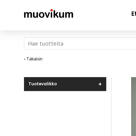
E
‹ Takaisin
Tuotevalikko