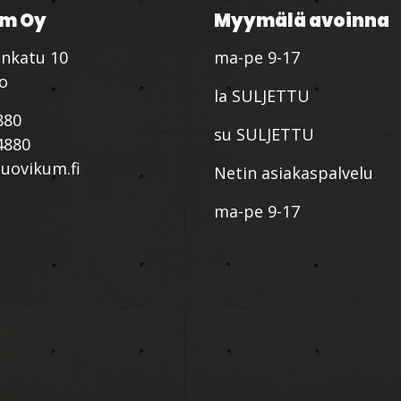
m Oy
Myymälä avoinna
nkatu 10
ma-pe 9-17
io
la SULJETTU
880
su SULJETTU
4880
ovikum.fi
Netin asiakaspalvelu
ma-pe 9-17