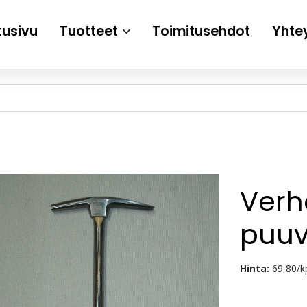
tusivu
Tuotteet
Toimitusehdot
Yhte
Verh
puuv
Hinta:
69,80/