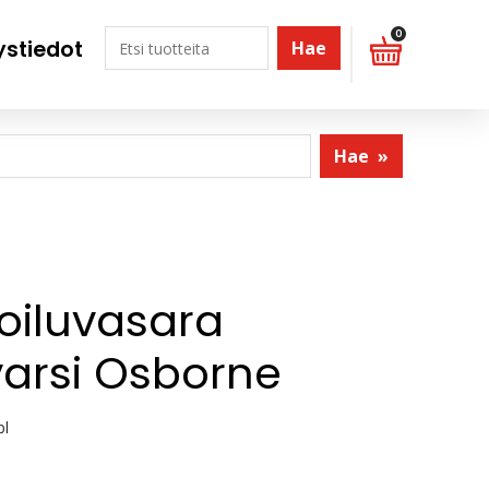
0
ystiedot
Hae
Hae
»
oiluvasara
arsi Osborne
kpl