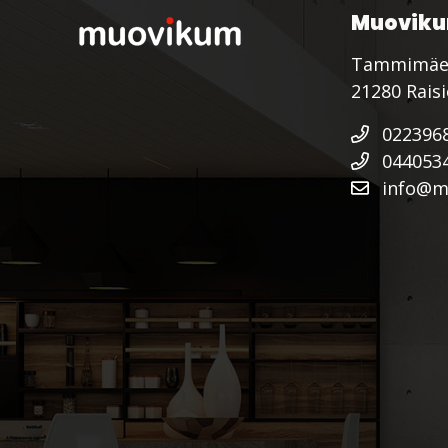
Muoviku
Tammimäe
21280 Rais
022396
044053
info@mu