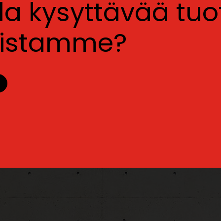
lla kysyttävää tu
luistamme?