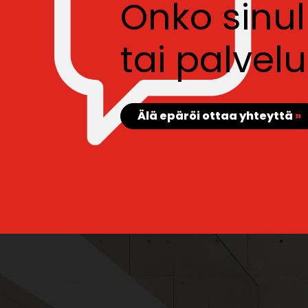
Onko sinu
tai palve
Älä epäröi ottaa yhteyttä
»