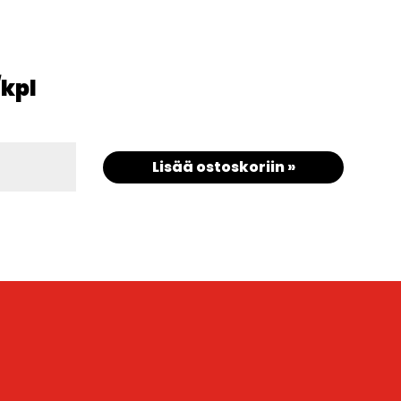
/kpl
Lisää ostoskoriin »