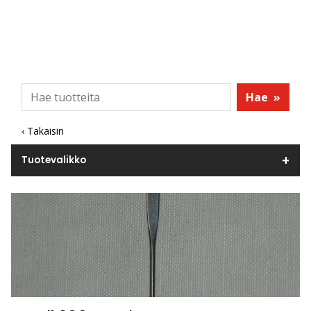
Hae
»
‹ Takaisin
Tuotevalikko