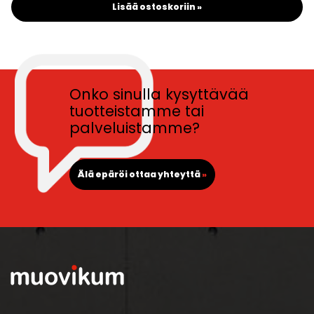
Lisää ostoskoriin »
Onko sinulla kysyttävää
tuotteistamme tai
palveluistamme?
Älä epäröi ottaa yhteyttä
»