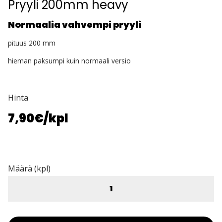
Pryyli 200mm heavy
Normaalia vahvempi pryyli
pituus 200 mm
hieman paksumpi kuin normaali versio
Hinta
7,90€
/kpl
Määrä (kpl)