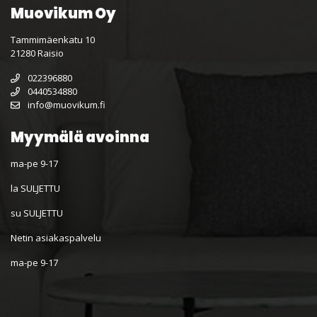
Muovikum Oy
Tammimäenkatu 10
21280 Raisio
022396880
0440534880
info@muovikum.fi
Myymälä avoinna
ma-pe 9-17
la SULJETTU
su SULJETTU
Netin asiakaspalvelu
ma-pe 9-17