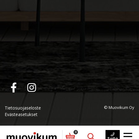
© Muovikum Oy
Tietosuojaseloste
Evästeasetukset
0
Soita