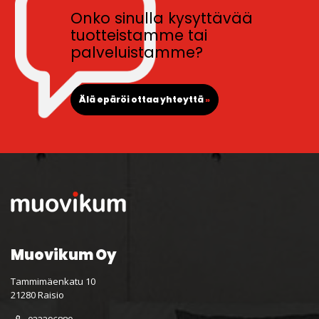
Onko sinulla kysyttävää
tuotteistamme tai
palveluistamme?
Älä epäröi ottaa yhteyttä
»
Muovikum Oy
Tammimäenkatu 10
21280 Raisio