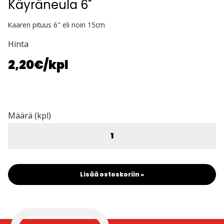
Käyräneula 6"
Kaaren pituus 6" eli noin 15cm
Hinta
2,20€
/kpl
Määrä (kpl)
Lisää ostoskoriin »