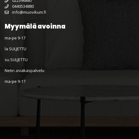
022396880
0440534880
info@muovikum.fi
Myymälä avoinna
ma-pe 9-17
la SULJETTU
su SULJETTU
Netin asiakaspalvelu
ma-pe 9-17