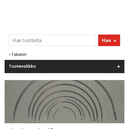
Hae
»
‹ Takaisin
Tuotevalikko