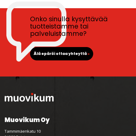
Onko sinulla kysyttävää
tuotteistamme tai
palveluistamme?
Älä epäröi ottaa yhteyttä
»
Muovikum Oy
Tammimäenkatu 10