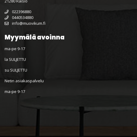
21280 Raisio
022396880
0440534880
info@muovikum.fi
Myymälä avoinna
ma-pe 9-17
la SULJETTU
su SULJETTU
Netin asiakaspalvelu
ma-pe 9-17