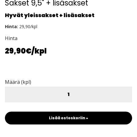
Sakset 9,5" + lisäsakset
Hyvät yleissakset + lisäsakset
Hinta:
29,90/kpl
Hinta
29,90€
/kpl
Määrä (kpl)
Lisää ostoskoriin »