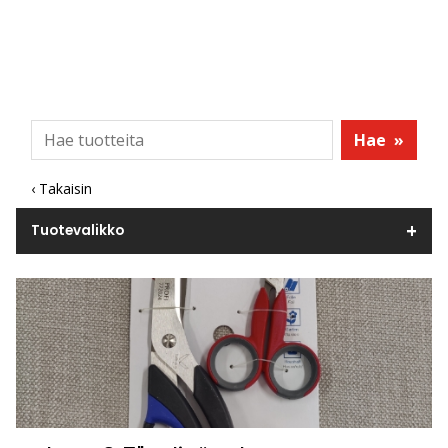
Hae
»
‹ Takaisin
Tuotevalikko